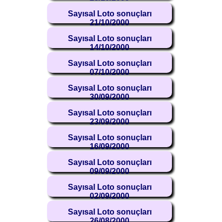
Sayısal Loto sonuçları
21/10/2000
Sayısal Loto sonuçları
14/10/2000
Sayısal Loto sonuçları
07/10/2000
Sayısal Loto sonuçları
30/09/2000
Sayısal Loto sonuçları
23/09/2000
Sayısal Loto sonuçları
16/09/2000
Sayısal Loto sonuçları
09/09/2000
Sayısal Loto sonuçları
02/09/2000
Sayısal Loto sonuçları
26/08/2000