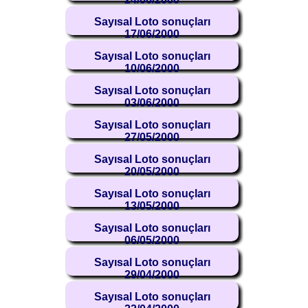
Sayısal Loto sonuçları
17/06/2000
Sayısal Loto sonuçları
10/06/2000
Sayısal Loto sonuçları
03/06/2000
Sayısal Loto sonuçları
27/05/2000
Sayısal Loto sonuçları
20/05/2000
Sayısal Loto sonuçları
13/05/2000
Sayısal Loto sonuçları
06/05/2000
Sayısal Loto sonuçları
29/04/2000
Sayısal Loto sonuçları