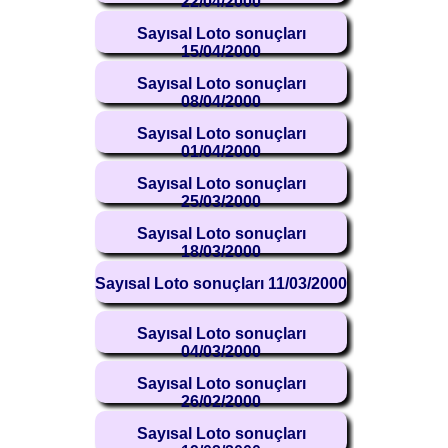
22/04/2000
Sayısal Loto sonuçları
15/04/2000
Sayısal Loto sonuçları
08/04/2000
Sayısal Loto sonuçları
01/04/2000
Sayısal Loto sonuçları
25/03/2000
Sayısal Loto sonuçları
18/03/2000
Sayısal Loto sonuçları 11/03/2000
Sayısal Loto sonuçları
04/03/2000
Sayısal Loto sonuçları
26/02/2000
Sayısal Loto sonuçları