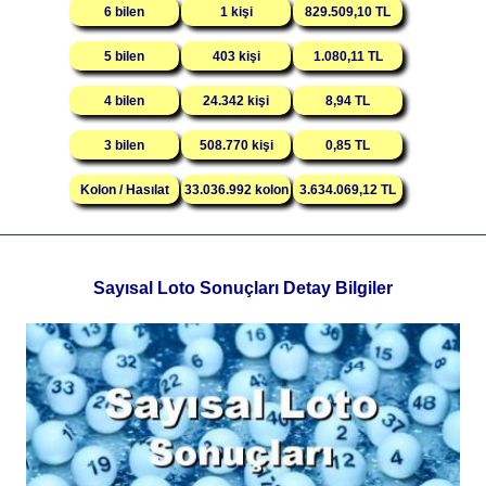
6 bilen
1 kişi
829.509,10 TL
5 bilen
403 kişi
1.080,11 TL
4 bilen
24.342 kişi
8,94 TL
3 bilen
508.770 kişi
0,85 TL
Kolon / Hasılat
33.036.992 kolon
3.634.069,12 TL
Sayısal Loto Sonuçları Detay Bilgiler