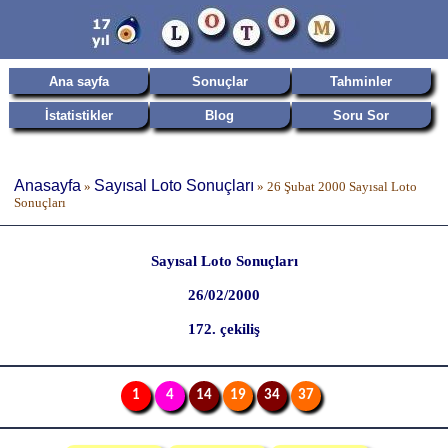
Ana sayfa
Sonuçlar
Tahminler
İstatistikler
Blog
Soru Sor
Anasayfa
Sayısal Loto Sonuçları
»
»
26 Şubat 2000 Sayısal Loto
Sonuçları
Sayısal Loto Sonuçları
26/02/2000
172. çekiliş
1
4
14
19
34
37