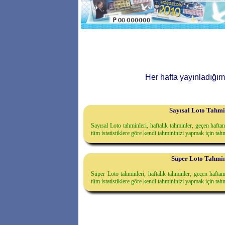
Her hafta yayınladığımı
Sayısal Loto Tahmi
Sayısal Loto tahminleri, haftalık tahminler, geçen haft
tüm istatistiklere göre kendi tahmininizi yapmak için ta
Süper Loto Tahmin
Süper Loto tahminleri, haftalık tahminler, geçen hafta
tüm istatistiklere göre kendi tahmininizi yapmak için ta