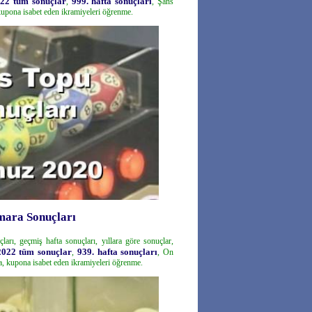
22 tüm sonuçlar
999. hafta sonuçları
,
, Şans
kupona isabet eden ikramiyeleri öğrenme.
ara Sonuçları
ları, geçmiş hafta sonuçları, yıllara göre sonuçlar,
022 tüm sonuçlar
939. hafta sonuçları
,
, On
, kupona isabet eden ikramiyeleri öğrenme.