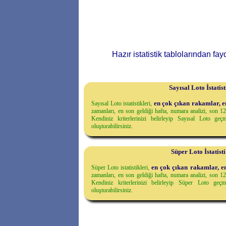
Hazır istatistik tablolarından fa
Sayısal Loto İstatist
en çok çıkan rakamlar, e
Sayısal Loto istatistikleri,
zamanları, en son geldiği hafta, numara analizi, son 12 h
Kendiniz kriterlerinizi belirleyip Sayısal Loto geçmi
oluşturabilirsiniz.
Süper Loto İstatisti
en çok çıkan rakamlar, e
Süper Loto istatistikleri,
zamanları, en son geldiği hafta, numara analizi, son 12 h
Kendiniz kriterlerinizi belirleyip Süper Loto geçmiş
oluşturabilirsiniz.