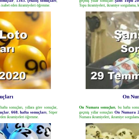
sonuçlar
1345. çekiliş sonuçları
Şans Topu 20
,
,
geçmiş yıllar sonuçları
 isabet eden ikramiyeleri öğrenme.
Topu ikramiyeleri, ikramiye sorgulama, 
uçları
On Num
hafta sonuçları, yıllara göre sonuçlar,
On Numara sonuçları
, bu hafta sonuç
uçlar
668. hafta sonuçları
On Numara 2
,
, Süper
geçmiş yıllar sonuçları
eden ikramiyeleri öğrenme.
Numara ikramiyeleri, ikramiye sorgulama