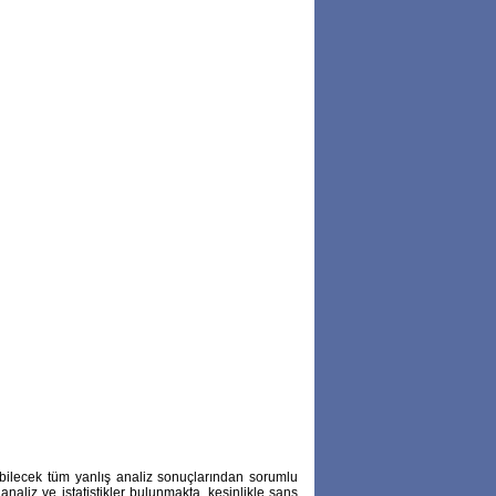
abilecek tüm yanlış analiz sonuçlarından sorumlu
naliz ve istatistikler bulunmakta, kesinlikle şans