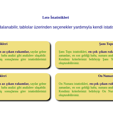
Loto İstatistikleri
ydalanabilir, tablolar üzerinden seçenekler yardımıyla kendi istatis
ikleri
Şans Topu 
n az çıkan rakamlar,
en çok çıkan rak
sayılar gelme
Şans Topu istatistikleri,
afta analizi gibi analizlere ulaşabilir.
zamanları, en son geldiği hafta, numara analiz
ş sonuçlarına göre istatistiklerinizi
Kendiniz kriterlerinizi belirleyip Şans T
oluşturabilirsiniz.
kleri
On Numara 
n az çıkan rakamlar,
en çok çıkan ra
sayılar gelme
On Numara istatistikleri,
afta analizi gibi analizlere ulaşabilir.
zamanları, en son geldiği hafta, numara analiz
 sonuçlarına göre istatistiklerinizi
Kendiniz kriterlerinizi belirleyip On Num
oluşturabilirsiniz.