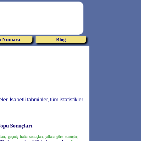
 Numara
Blog
r, İsabetli tahminler, tüm istatistikler.
Topu Sonuçları
ları, geçmiş hafta sonuçları, yıllara göre sonuçlar,