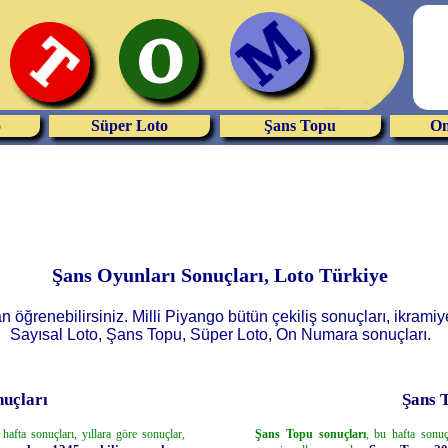
o
Süper Loto
Şans Topu
On
Şans Oyunları Sonuçları, Loto Türkiye
öğrenebilirsiniz. Milli Piyango bütün çekiliş sonuçları, ikramiyele
Sayısal Loto, Şans Topu, Süper Loto, On Numara sonuçları.
nuçları
Şans 
hafta sonuçları, yıllara göre sonuçlar,
Şans Topu sonuçları
, bu hafta sonuç