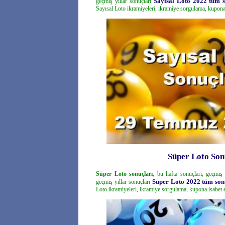
Sayısal Loto 2022 tüm 
geçmiş yıllar sonuçları
Sayısal Loto ikramiyeleri, ikramiye sorgulama, kupona
Süper Loto Son
Süper Loto sonuçları
, bu hafta sonuçları, geçmiş 
Süper Loto 2022 tüm son
geçmiş yıllar sonuçları
Loto ikramiyeleri, ikramiye sorgulama, kupona isabet 