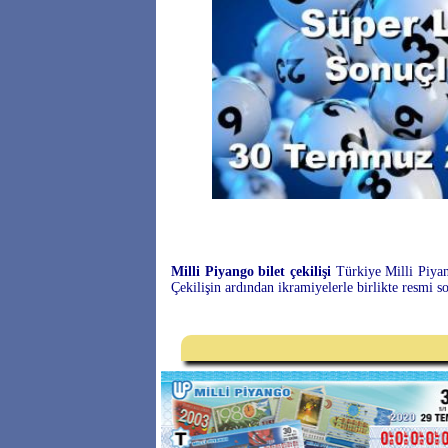
Milli Piyango bilet çekilişi
Türkiye Milli Piyang
Çekilişin ardından ikramiyelerle birlikte resmi s