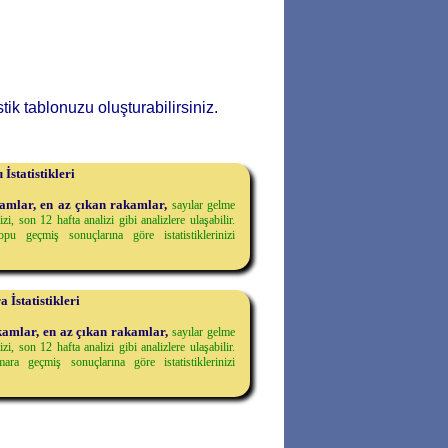
tik tablonuzu oluşturabilirsiniz.
İstatistikleri
amlar, en az çıkan rakamlar,
sayılar gelme
i, son 12 hafta analizi gibi analizlere ulaşabilir.
opu geçmiş sonuçlarına göre istatistiklerinizi
İstatistikleri
kamlar, en az çıkan rakamlar,
sayılar gelme
i, son 12 hafta analizi gibi analizlere ulaşabilir.
ara geçmiş sonuçlarına göre istatistiklerinizi