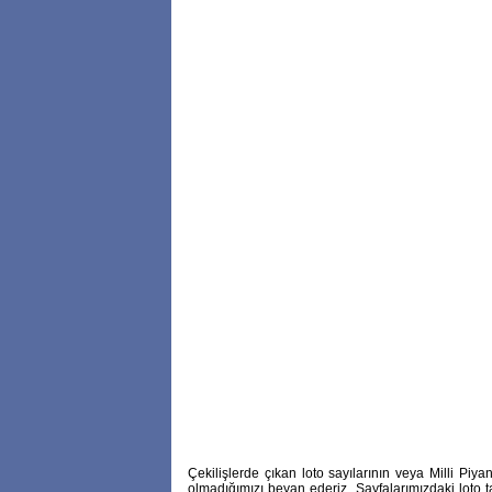
Çekilişlerde çıkan loto sayılarının veya Milli P
olmadığımızı beyan ederiz. Sayfalarımızdaki loto t