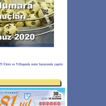
 29 Ekim ve Yılbaşında noter huzurunda yapılır.