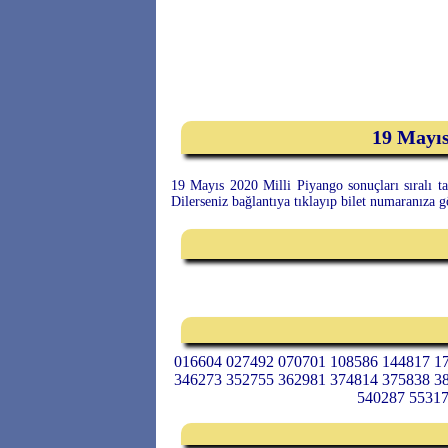
19 Mayıs
19 Mayıs 2020 Milli Piyango sonuçları sıralı ta
Dilerseniz bağlantıya tıklayıp bilet numaranıza 
016604 027492 070701 108586 144817 1
346273 352755 362981 374814 375838 3
540287 55317