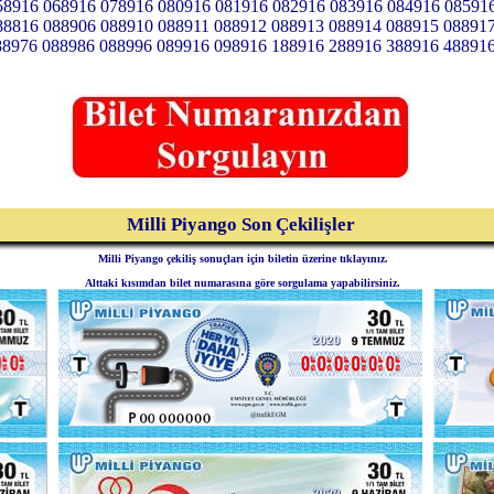
58916 068916 078916 080916 081916 082916 083916 084916 08591
88816 088906 088910 088911 088912 088913 088914 088915 08891
88976 088986 088996 089916 098916 188916 288916 388916 48891
Milli Piyango Son Çekilişler
Milli Piyango çekiliş sonuçları için biletin üzerine tıklayınız.
Alttaki kısımdan bilet numarasına göre sorgulama yapabilirsiniz.