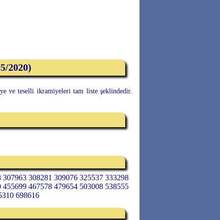
05/2020)
 ve teselli ikramiyeleri tam liste şeklindedir.
8 307963 308281 309076 325537 333298
0 455699 467578 479654 503008 538555
5310 698616