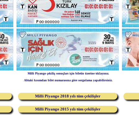
Milli Piyango çekiliş sonuçları için biletin üzerine tıklayınız.
Alttaki kısımdan bilet numarasına göre sorgulama yapabilirsiniz.
Milli Piyango 2018 yılı tüm çekilişler
Milli Piyango 2015 yılı tüm çekilişler