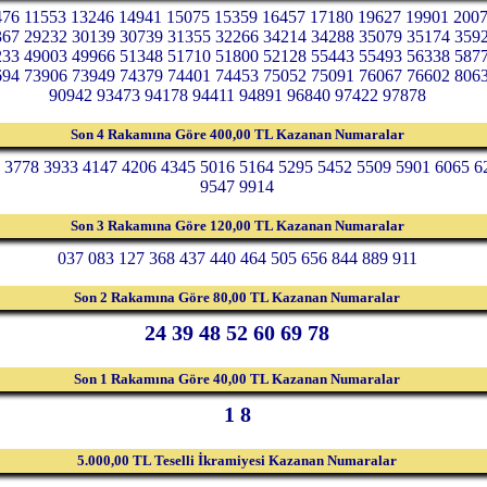
476 11553 13246 14941 15075 15359 16457 17180 19627 19901 200
367 29232 30139 30739 31355 32266 34214 34288 35079 35174 359
233 49003 49966 51348 51710 51800 52128 55443 55493 56338 587
694 73906 73949 74379 74401 74453 75052 75091 76067 76602 806
90942 93473 94178 94411 94891 96840 97422 97878
Son 4 Rakamına Göre 400,00 TL Kazanan Numaralar
 3778 3933 4147 4206 4345 5016 5164 5295 5452 5509 5901 6065 6
9547 9914
Son 3 Rakamına Göre 120,00 TL Kazanan Numaralar
037 083 127 368 437 440 464 505 656 844 889 911
Son 2 Rakamına Göre 80,00 TL Kazanan Numaralar
24 39 48 52 60 69 78
Son 1 Rakamına Göre 40,00 TL Kazanan Numaralar
1 8
5.000,00 TL Teselli İkramiyesi Kazanan Numaralar