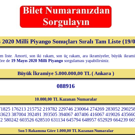
 2020 Milli Piyango Sonuçları Sıralı Tam Liste (19/
m liste. Amorti, son iki rakam, son üç rakam, ara ikramiyeler, büyük ikramiye
göre de
19 Mayıs 2020 Milli Piyango
sorgulaması yapabilirsiniz.
Büyük İkramiye 5.000.000,00 TL ( Ankara )
088916
10.000,00 TL Kazanan Numaralar
71825 176213 215752 219782 229746 230064 274269 283052 29025
83623 387004 392491 393505 394067 407406 416067 419026 43566
2 580242 603526 628510 631134 645794 648957 652929 664239 66
Son 5 Rakamına Göre 1.000,00 TL Kazanan Numaralar