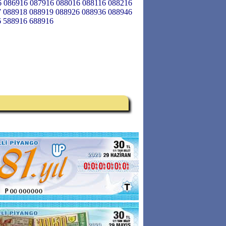
6 086916 087916 088016 088116 088216
7 088918 088919 088926 088936 088946
6 588916 688916