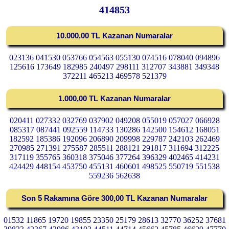
414853
10.000,00 TL Kazanan Numaralar
023136 041530 053766 054563 055130 074516 078040 094896
125616 173649 182985 240497 298111 312707 343881 349348
372211 465213 469578 521379
1.000,00 TL Kazanan Numaralar
020411 027332 032769 037902 049208 055019 057027 066928
085317 087441 092559 114733 130286 142500 154612 168051
182592 185386 192096 206890 209998 229787 242103 262469
270985 271391 275587 285511 288121 291817 311694 312225
317119 355765 360318 375046 377264 396329 402465 414231
424429 448154 453750 455131 460601 498525 550719 551538
559236 562638
Son 5 Rakamına Göre 300,00 TL Kazanan Numaralar
01532 11865 19720 19855 23350 25179 28613 32770 36252 37681