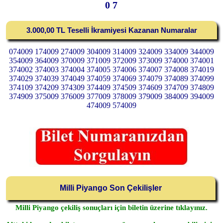
0 7
3.000,00 TL Teselli İkramiyesi Kazanan Numaralar
074009 174009 274009 304009 314009 324009 334009 344009
354009 364009 370009 371009 372009 373009 374000 374001
374002 374003 374004 374005 374006 374007 374008 374019
374029 374039 374049 374059 374069 374079 374089 374099
374109 374209 374309 374409 374509 374609 374709 374809
374909 375009 376009 377009 378009 379009 384009 394009
474009 574009
Milli Piyango Son Çekilişler
Milli Piyango çekiliş sonuçları için biletin üzerine tıklayınız.