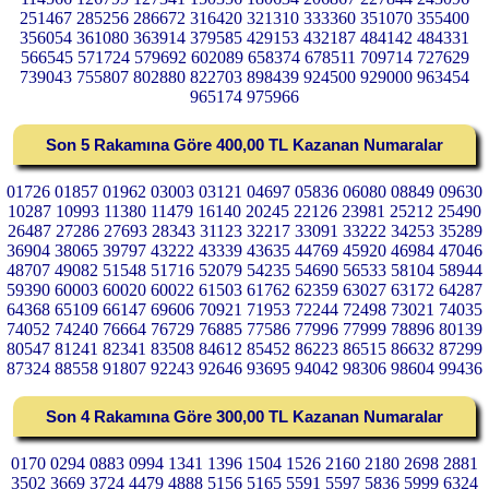
251467 285256 286672 316420 321310 333360 351070 355400
356054 361080 363914 379585 429153 432187 484142 484331
566545 571724 579692 602089 658374 678511 709714 727629
739043 755807 802880 822703 898439 924500 929000 963454
965174 975966
Son 5 Rakamına Göre 400,00 TL Kazanan Numaralar
01726 01857 01962 03003 03121 04697 05836 06080 08849 09630
10287 10993 11380 11479 16140 20245 22126 23981 25212 25490
26487 27286 27693 28343 31123 32217 33091 33222 34253 35289
36904 38065 39797 43222 43339 43635 44769 45920 46984 47046
48707 49082 51548 51716 52079 54235 54690 56533 58104 58944
59390 60003 60020 60022 61503 61762 62359 63027 63172 64287
64368 65109 66147 69606 70921 71953 72244 72498 73021 74035
74052 74240 76664 76729 76885 77586 77996 77999 78896 80139
80547 81241 82341 83508 84612 85452 86223 86515 86632 87299
87324 88558 91807 92243 92646 93695 94042 98306 98604 99436
Son 4 Rakamına Göre 300,00 TL Kazanan Numaralar
0170 0294 0883 0994 1341 1396 1504 1526 2160 2180 2698 2881
3502 3669 3724 4479 4888 5156 5165 5591 5597 5836 5999 6324