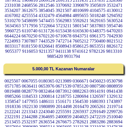
1879952 1909816 2009124 2091315 2111451 2137831 2328360
2331038 2468556 2812546 3370692 3390879 3505819 3532471
3534207 3612675 3854045 3921507 4010699 4104575 4130012
4167002 4255554 4332479 4564984 4895655 5018248 5294592
5310270 5458699 5474455 5562983 5592621 5629165 5630524
5634563 5717956 5722664 5723211 5801547 5837803 5954746
5960725 6110740 6131726 6153438 6165630 6348375 6470203
6644224 6670250 6702120 6710678 6943751 6961375 7042930
7224993 7307807 7443529 7472714 7605212 7750400 8021512
8033117 8181550 8326641 8508943 8586125 8653551 8826172
9055377 9116053 9211357 9411138 9741612 9782126 9813310
9885420 9931794
5.000,00 TL Kazanan Numaralar
0025507 0067055 0180365 0213989 0366671 0456023 0530798
0571785 0636411 0653976 0671539 0785120 0807580 0808959
0819488 0828779 0832464 0873912 0882263 0914191 0941438
0985266 1184533 1200814 1218755 1280694 1326597 1329132
1358547 1477955 1486111 1516171 1564530 1680393 1743897
1918336 1922130 1980899 2014498 2016470 2065261 2119714
2122241 2213343 2243040 2255591 2265937 2291649 2299726
2322191 2344288 2364695 2400859 2404025 2472219 2510040
2513455 2532197 2636554 2676675 2782621 2883286 2883694
2937694 2980680 2985514 3065605 3113128 3231026 3247628