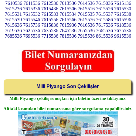
7610536 7611536 7612536 7613536 7614536 7615036 7615136
7615236 7615336 7615436 7615506 7615516 7615526 7615530
7615531 7615532 7615533 7615534 7615535 7615537 7615538
7615539 7615546 7615556 7615566 7615576 7615586 7615596
7615636 7615736 7615836 7615936 7616536 7617536 7618536
7619536 7625536 7635536 7645536 7655536 7665536 7675536
7685536 7695536 7715536 7815536 7915536 8615536 9615536
Milli Piyango Son Çekilişler
Milli Piyango çekiliş sonuçları için biletin üzerine tıklayınız.
Alttaki kısımdan bilet numarasına göre sorgulama yapabilirsiniz.