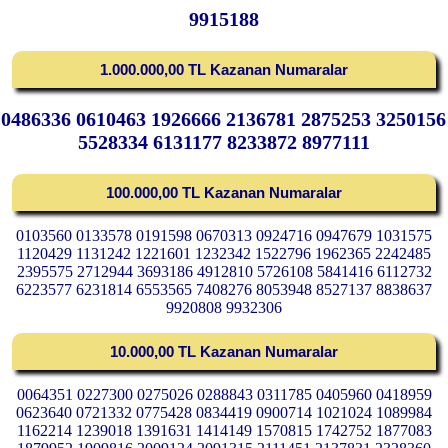
9915188
1.000.000,00 TL Kazanan Numaralar
0486336 0610463 1926666 2136781 2875253 3250156
5528334 6131177 8233872 8977111
100.000,00 TL Kazanan Numaralar
0103560 0133578 0191598 0670313 0924716 0947679 1031575
1120429 1131242 1221601 1232342 1522796 1962365 2242485
2395575 2712944 3693186 4912810 5726108 5841416 6112732
6223577 6231814 6553565 7408276 8053948 8527137 8838637
9920808 9932306
10.000,00 TL Kazanan Numaralar
0064351 0227300 0275026 0288843 0311785 0405960 0418959
0623640 0721332 0775428 0834419 0900714 1021024 1089984
1162214 1239018 1391631 1414149 1570815 1742752 1877083