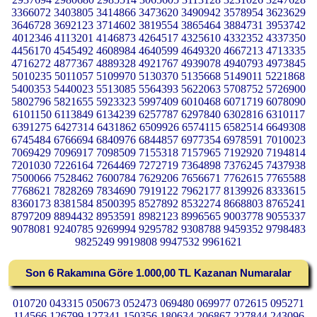
3366072 3403805 3414866 3473620 3490942 3578954 3623629
3646728 3692123 3714602 3819554 3865464 3884731 3953742
4012346 4113201 4146873 4264517 4325610 4332352 4337350
4456170 4545492 4608984 4640599 4649320 4667213 4713335
4716272 4877367 4889328 4921767 4939078 4940793 4973845
5010235 5011057 5109970 5130370 5135668 5149011 5221868
5400353 5440023 5513085 5564393 5622063 5708752 5726900
5802796 5821655 5923323 5997409 6010468 6071719 6078090
6101150 6113849 6134239 6257787 6297840 6302816 6310117
6391275 6427314 6431862 6509926 6574115 6582514 6649308
6745484 6766694 6840976 6844857 6977354 6978591 7010023
7069429 7096917 7098509 7155318 7157965 7192920 7194814
7201030 7226164 7264469 7272719 7364898 7376245 7437938
7500066 7528462 7600784 7629206 7656671 7762615 7765588
7768621 7828269 7834690 7919122 7962177 8139926 8333615
8360173 8381584 8500395 8527892 8532274 8668803 8765241
8797209 8894432 8953591 8982123 8996565 9003778 9055337
9078081 9240785 9269994 9295782 9308788 9459352 9798483
9825249 9919808 9947532 9961621
Son 6 Rakamına Göre 1.000,00 TL Kazanan Numaralar
010720 043315 050673 052473 069480 069977 072615 095271
114566 126799 127341 150356 180634 206867 227844 243096