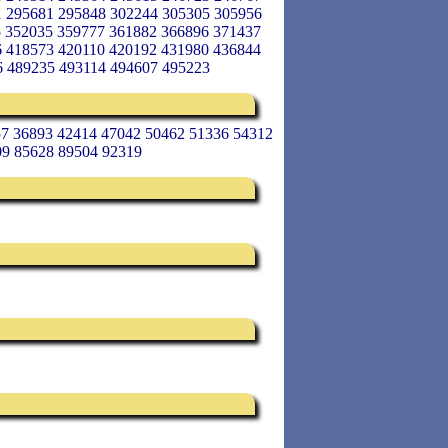
1 295681 295848 302244 305305 305956
5 352035 359777 361882 366896 371437
6 418573 420110 420192 431980 436844
6 489235 493114 494607 495223
57 36893 42414 47042 50462 51336 54312
09 85628 89504 92319