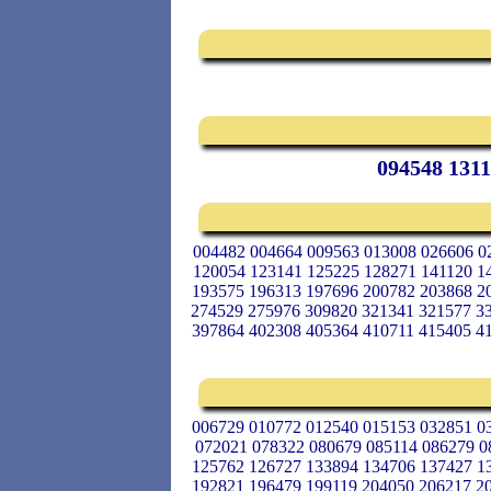
094548 1311
004482 004664 009563 013008 026606 0
120054 123141 125225 128271 141120 1
193575 196313 197696 200782 203868 2
274529 275976 309820 321341 321577 3
397864 402308 405364 410711 415405 4
006729 010772 012540 015153 032851 0
072021 078322 080679 085114 086279 0
125762 126727 133894 134706 137427 1
192821 196479 199119 204050 206217 2