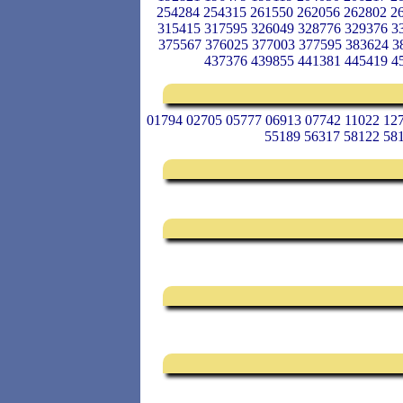
254284 254315 261550 262056 262802 2
315415 317595 326049 328776 329376 3
375567 376025 377003 377595 383624 3
437376 439855 441381 445419 4
01794 02705 05777 06913 07742 11022 12
55189 56317 58122 58