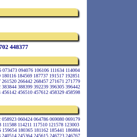
702 448377
5 073473 094076 106106 111634 114004
9 180116 184569 187737 191517 192851
7 261520 266442 268457 271671 271779
2 383844 388399 392239 396305 396442
4 456142 456510 457612 458329 458598
2 058923 060424 064786 069080 069179
 111588 114211 117510 121578 123003
6 159654 180365 181162 185441 186884
8 240514 245364 245615 246723 246767