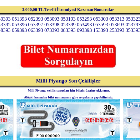
3.000,00 TL Teselli İkramiyesi Kazanan Numaralar
50393 051393 052393 053093 053193 053293 053303 053313 05332
53395 053396 053397 053398 053399 053493 053593 053693 05379
58393 059393 063393 073393 083393 093393 153393 253393 35339
Milli Piyango Son Çekilişler
Milli Piyango çekiliş sonuçları için biletin üzerine tıklayınız.
Alttaki kısımdan bilet numarasına göre sorgulama yapabilirsiniz.