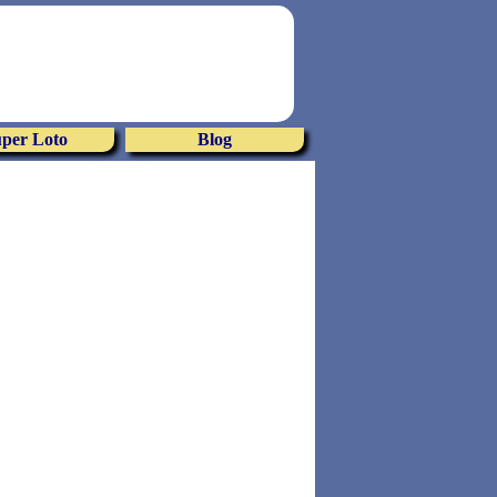
per Loto
Blog