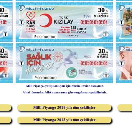
Milli Piyango çekiliş sonuçları için biletin üzerine tıklayınız.
Alttaki kısımdan bilet numarasına göre sorgulama yapabilirsiniz.
Milli Piyango 2018 yılı tüm çekilişler
Milli Piyango 2015 yılı tüm çekilişler