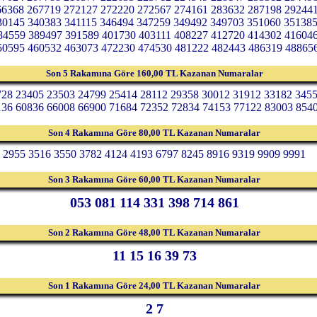
66368 267719 272127 272220 272567 274161 283632 287198 29244
30145 340383 341115 346494 347259 349492 349703 351060 35138
84559 389497 391589 401730 403111 408227 412720 414302 41604
50595 460532 463073 472230 474530 481222 482443 486319 48865
Son 5 Rakamına Göre 160,00 TL Kazanan Numaralar
728 23405 23503 24799 25414 28112 29358 30012 31912 33182 345
136 60836 66008 66900 71684 72352 72834 74153 77122 83003 854
Son 4 Rakamına Göre 80,00 TL Kazanan Numaralar
2955 3516 3550 3782 4124 4193 6797 8245 8916 9319 9909 9991
Son 3 Rakamına Göre 60,00 TL Kazanan Numaralar
053 081 114 331 398 714 861
Son 2 Rakamına Göre 48,00 TL Kazanan Numaralar
11 15 16 39 73
Son 1 Rakamına Göre 24,00 TL Kazanan Numaralar
2 7