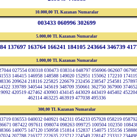
10.000,00 TL Kazanan Numaralar
003433 060996 302699
5.000,00 TL Kazanan Numaralar
84 137697 163764 166241 184105 243664 346739 417
1.000,00 TL Kazanan Numaralar
27044 027554 030318 030473 038314 048797 056906 062607 06798
41553 146415 146958 148588 149020 152951 155062 172210 17411
08336 209624 218116 225825 226679 232456 238547 254581 25789
34322 339789 340544 345619 348709 350661 362750 367900 37465
19092 420519 427462 430903 434145 443029 443419 445402 45220
462114 463225 463919 477038 495336
300,00 TL Kazanan Numaralar
33719 036553 040032 040921 042311 054233 057928 058219 05879
86671 087422 097611 098074 098263 099725 100504 102350 108438
38366 140075 147120 150958 151814 152837 154075 155156 15888
07024 207788 216377 222635 223712 224549 228147 233312 23449