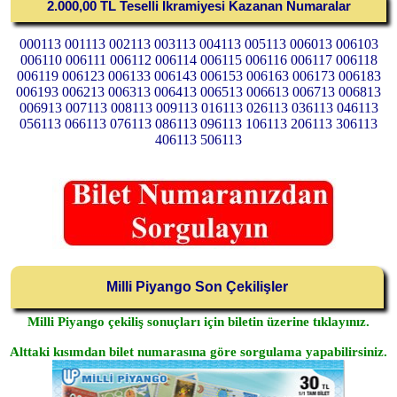
2.000,00 TL Teselli İkramiyesi Kazanan Numaralar
000113 001113 002113 003113 004113 005113 006013 006103
006110 006111 006112 006114 006115 006116 006117 006118
006119 006123 006133 006143 006153 006163 006173 006183
006193 006213 006313 006413 006513 006613 006713 006813
006913 007113 008113 009113 016113 026113 036113 046113
056113 066113 076113 086113 096113 106113 206113 306113
406113 506113
Milli Piyango Son Çekilişler
Milli Piyango çekiliş sonuçları için biletin üzerine tıklayınız.
Alttaki kısımdan bilet numarasına göre sorgulama yapabilirsiniz.