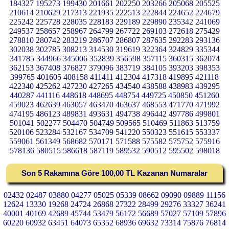
184327 195273 199430 201661 202250 203266 205068 205525
210614 210629 217313 221935 222513 222844 224652 224679
225242 225728 228035 228183 229189 229890 235342 241069
249537 258657 258967 264799 267722 269103 272618 275429
278810 280742 283219 286707 286807 287635 292283 293136
302038 302785 308213 314530 319619 322364 324829 335344
341785 344966 345006 352839 356598 357115 360315 362074
362153 367408 376827 379096 383719 384105 393203 398353
399765 401605 408158 411411 412304 417318 419895 421118
422340 425262 427230 427265 434540 438588 438983 439295
440287 441116 448618 448695 448754 449725 450850 451260
459023 462639 463057 463470 463637 468553 471770 471992
474195 486123 489831 493631 494738 496442 497786 499801
501041 502277 504470 504749 509565 510469 511863 513759
520106 523284 532167 534709 541220 550323 551615 553337
559061 561349 568682 570171 571588 575582 575752 575916
578136 580515 586618 587119 589532 590512 595502 598018
Son 5 Rakamına Göre 100,00 TL Kazanan Numaralar
02432 02487 03880 04277 05025 05339 08662 09090 09889 11156
12624 13330 19268 24724 26868 27322 28499 29276 33327 36241
40001 40169 42689 45744 53479 56172 56689 57027 57109 57896
60220 60932 63451 64073 65352 68936 69632 73314 75876 76814