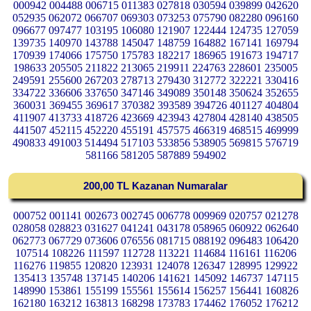
000942 004488 006715 011383 027818 030594 039899 042620
052935 062072 066707 069303 073253 075790 082280 096160
096677 097477 103195 106080 121907 122444 124735 127059
139735 140970 143788 145047 148759 164882 167141 169794
170939 174066 175750 175783 182217 186965 191673 194717
198633 205505 211822 213065 219911 224763 228601 235005
249591 255600 267203 278713 279430 312772 322221 330416
334722 336606 337650 347146 349089 350148 350624 352655
360031 369455 369617 370382 393589 394726 401127 404804
411907 413733 418726 423669 423943 427804 428140 438505
441507 452115 452220 455191 457575 466319 468515 469999
490833 491003 514494 517103 533856 538905 569815 576719
581166 581205 587889 594902
200,00 TL Kazanan Numaralar
000752 001141 002673 002745 006778 009969 020757 021278
028058 028823 031627 041241 043178 058965 060922 062640
062773 067729 073606 076556 081715 088192 096483 106420
107514 108226 111597 112728 113221 114684 116161 116206
116276 119855 120820 123931 124078 126347 128995 129922
135413 135748 137145 140206 141621 145092 146737 147115
148990 153861 155199 155561 155614 156257 156441 160826
162180 163212 163813 168298 173783 174462 176052 176212