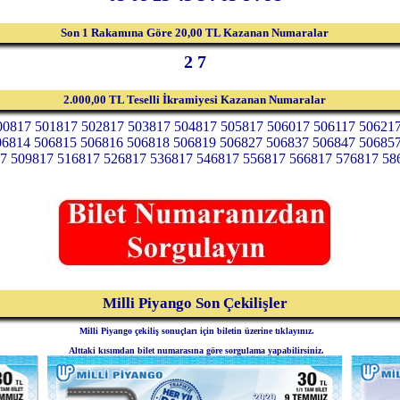
Son 1 Rakamına Göre 20,00 TL Kazanan Numaralar
2 7
2.000,00 TL Teselli İkramiyesi Kazanan Numaralar
00817 501817 502817 503817 504817 505817 506017 506117 50621
06814 506815 506816 506818 506819 506827 506837 506847 50685
7 509817 516817 526817 536817 546817 556817 566817 576817 58
Milli Piyango Son Çekilişler
Milli Piyango çekiliş sonuçları için biletin üzerine tıklayınız.
Alttaki kısımdan bilet numarasına göre sorgulama yapabilirsiniz.