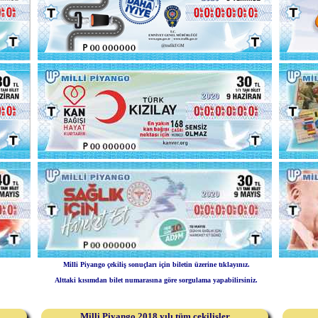
Milli Piyango çekiliş sonuçları için biletin üzerine tıklayınız.
Alttaki kısımdan bilet numarasına göre sorgulama yapabilirsiniz.
Milli Piyango 2018 yılı tüm çekilişler