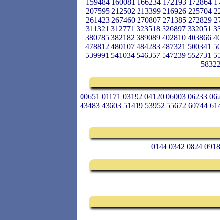
159484 160081 166234 172193 172864 1
207595 212502 213399 216926 225704 2
261423 267460 270807 271385 272829 2
311321 312771 323518 326897 332051 3
380785 382182 389089 402810 403866 4
478812 480107 484283 487321 500341 5
539991 541034 546357 547239 552731 5
58322
00651 01171 03192 04120 06003 06233 06
43483 43603 51419 53952 55672 60744 61
0144 0342 0824 0918