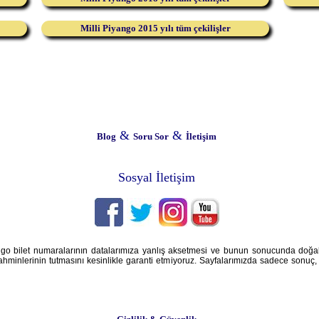
Milli Piyango 2015 yılı tüm çekilişler
&
&
Blog
Soru Sor
İletişim
Sosyal İletişim
iyango bilet numaralarının datalarımıza yanlış aksetmesi ve bunun sonucunda doğ
ahminlerinin tutmasını kesinlikle garanti etmiyoruz. Sayfalarımızda sadece sonuç, a