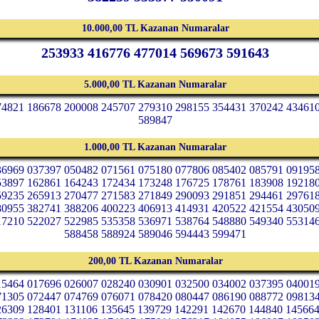
10.000,00 TL Kazanan Numaralar
253933 416776 477014 569673 591643
5.000,00 TL Kazanan Numaralar
74821 186678 200008 245707 279310 298155 354431 370242 43461
589847
1.000,00 TL Kazanan Numaralar
36969 037397 050482 071561 075180 077806 085402 085791 09195
53897 162861 164243 172434 173248 176725 178761 183908 19218
59235 265913 270477 271583 271849 290093 291851 294461 29761
80955 382741 388206 400223 406913 414931 420522 421554 43050
17210 522027 522985 535358 536971 538764 548880 549340 55314
588458 588924 589046 594443 599471
200,00 TL Kazanan Numaralar
15464 017696 026007 028240 030901 032500 034002 037395 04001
71305 072447 074769 076071 078420 080447 086190 088772 09813
26309 128401 131106 135645 139729 142291 142670 144840 14566