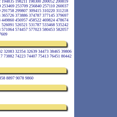
2 194835 198211 198300 200052 200819
0 253469 253709 256840 257110 260037
9 291758 299807 309415 310220 311218
4 365726 373886 374787 377145 379697
8 449860 456957 458522 469824 478674
1 526091 526521 531787 533468 535242
8 571064 574457 577023 580453 582057
7609
02 32083 32354 32639 34473 38465 39806
17 73882 74223 74407 75413 76451 80442
858 8897 9078 9860