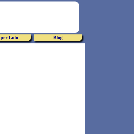
per Loto
Blog