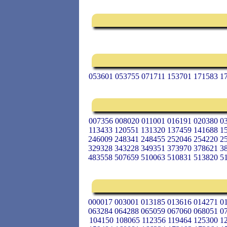
053601 053755 071711 153701 171583 1
007356 008020 011001 016191 020380 0
113433 120551 131320 137459 141688 1
246009 248341 248455 252046 254220 2
329328 343228 349351 373970 378621 3
483558 507659 510063 510831 513820 5
000017 003001 013185 013616 014271 0
063284 064288 065059 067060 068051 0
104150 108065 112356 119464 125300 1