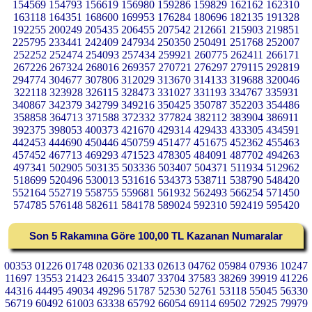
154569 154793 156619 156980 159286 159829 162162 162310
163118 164351 168600 169953 176284 180696 182135 191328
192255 200249 205435 206455 207542 212661 215903 219851
225795 233441 242409 247934 250350 250491 251768 252007
252252 252474 254093 257434 259921 260775 262411 266171
267226 267324 268016 269357 270721 276297 279115 292819
294774 304677 307806 312029 313670 314133 319688 320046
322118 323928 326115 328473 331027 331193 334767 335931
340867 342379 342799 349216 350425 350787 352203 354486
358858 364713 371588 372332 377824 382112 383904 386911
392375 398053 400373 421670 429314 429433 433305 434591
442453 444690 450446 450759 451477 451675 452362 455463
457452 467713 469293 471523 478305 484091 487702 494263
497341 502905 503135 503336 503407 504371 511934 512962
518699 520496 530013 531616 534373 538711 538790 548420
552164 552719 558755 559681 561932 562493 566254 571450
574785 576148 582611 584178 589024 592310 592419 595420
Son 5 Rakamına Göre 100,00 TL Kazanan Numaralar
00353 01226 01748 02036 02133 02613 04762 05984 07936 10247
11697 13553 21423 26415 33407 33704 37583 38269 39919 41226
44316 44495 49034 49296 51787 52530 52761 53118 55045 56330
56719 60492 61003 63338 65792 66054 69114 69502 72925 79979