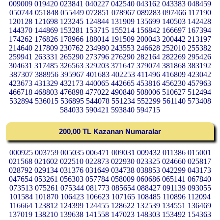
009009 019420 023841 040227 042540 043162 043383 048459
050744 051848 055449 072851 078967 089283 097466 117190
120128 121698 123245 124844 131909 135699 140503 142428
144370 144869 153281 153715 155214 156842 166697 167394
174262 176826 178966 188014 191509 200043 200442 213197
214640 217809 230762 234980 243553 246628 252010 255382
259941 263331 265290 273796 276290 282164 282269 295426
304631 317485 326563 329203 371647 379074 381868 383192
387307 388956 395967 401683 402253 411496 416809 423042
423673 431329 432173 440065 442665 453816 456230 457963
466718 468803 476898 477022 490840 508006 510627 512494
532894 536015 536895 544078 551234 552299 561140 573408
584033 590421 593840 594715
200,00 TL Kazanan Numaralar
000925 003759 005035 006471 009031 009432 011386 015001
021568 021602 022510 022873 022930 023325 024660 025817
028792 029134 031376 031649 034738 038853 042299 043173
047654 053261 056303 057784 058009 060686 065141 067840
073513 075261 075344 081773 085654 088427 091139 093055
101584 101870 106423 106623 107165 108485 110896 112094
116664 123812 124399 124455 128622 132539 134551 136469
137019 138210 139638 141558 147023 148303 153492 154363