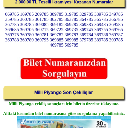
2.000,00 TL Teselli İkramiyesi Kazanan Numaralar
069785 169785 269785 309785 319785 329785 339785 349785
359785 360785 361785 362785 363785 364785 365785 366785
367785 368785 369085 369185 369285 369385 369485 369585
369685 369705 369715 369725 369735 369745 369755 369765
369775 369780 369781 369782 369783 369784 369786 369787
369788 369789 369795 369885 369985 379785 389785 399785
469785 569785
Milli Piyango Son Çekilişler
Milli Piyango çekiliş sonuçları için biletin üzerine tıklayınız.
Alttaki kısımdan bilet numarasına göre sorgulama yapabilirsiniz.