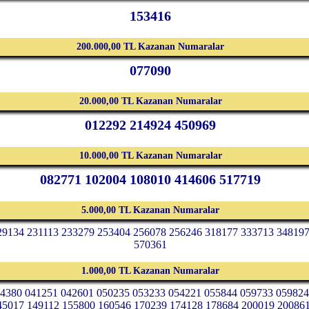
153416
200.000,00 TL Kazanan Numaralar
077090
20.000,00 TL Kazanan Numaralar
012292 214924 450969
10.000,00 TL Kazanan Numaralar
082771 102004 108010 414606 517719
5.000,00 TL Kazanan Numaralar
29134 231113 233279 253404 256078 256246 318177 333713 34819
570361
1.000,00 TL Kazanan Numaralar
14380 041251 042601 050235 053233 054221 055844 059733 05982
45017 149112 155800 160546 170239 174128 178684 200019 20086