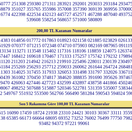
50777 251308 259380 271311 283921 292001 293033 293184 29347
48879 351027 355765 355986 357008 357390 369139 369956 37000
16774 422398 422534 432123 445727 452571 467288 487040 49375
539608 558254 568657 571000 580809
200,00 TL Kazanan Numaralar
14383 014856 017772 017863 018923 021158 021885 023829 02613
61929 070377 071215 072348 074710 075903 082169 087965 09111
13134 113271 113548 115402 117316 118106 118859 124075 126374
67447 168412 169618 170467 171333 175257 175742 179232 17989
11120 211203 214942 216213 219910 225496 228011 230139 23049
51184 255269 256293 257712 259033 260062 261644 264724 26848
11303 314025 317455 317933 326053 331498 331797 332026 33671
60439 361082 370450 374817 384620 388835 391690 395626 39746
19470 426063 427446 427723 432599 432897 438758 441866 45024
98067 498252 507688 515887 520346 522781 531359 535007 53834
2 549767 551932 553500 562766 566490 581284 590543 594024 59
Son 5 Rakamına Göre 100,00 TL Kazanan Numaralar
615 16090 17459 18724 21938 23310 24421 30103 30367 33111 355
138 65385 66173 66664 68695 69352 73252 76002 76499 77750 798
93482 94372 97221 99061