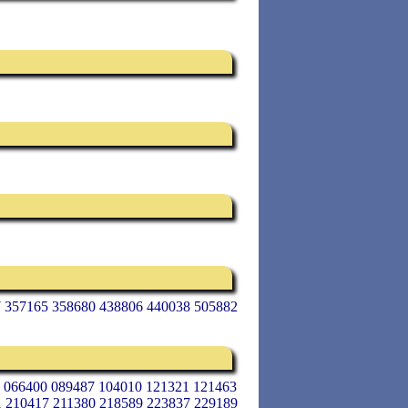
7 357165 358680 438806 440038 505882
4 066400 089487 104010 121321 121463
1 210417 211380 218589 223837 229189