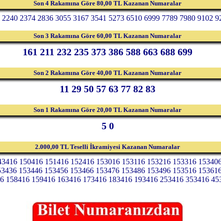
Son 4 Rakamına Göre 80,00 TL Kazanan Numaralar
 2240 2374 2836 3055 3167 3541 5273 6510 6999 7789 7980 9102 9
Son 3 Rakamına Göre 60,00 TL Kazanan Numaralar
161 211 232 235 373 386 588 663 688 699
Son 2 Rakamına Göre 40,00 TL Kazanan Numaralar
11 29 50 57 63 77 82 83
Son 1 Rakamına Göre 20,00 TL Kazanan Numaralar
5 0
2.000,00 TL Teselli İkramiyesi Kazanan Numaralar
43416 150416 151416 152416 153016 153116 153216 153316 15340
53436 153446 153456 153466 153476 153486 153496 153516 15361
6 158416 159416 163416 173416 183416 193416 253416 353416 45