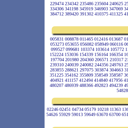
229474 234342 235486 235604 240625 2
334306 341198 345919 346903 347069 3
384712 389420 391302 410375 411325 4
005831 008878 011465 012416 013687 0
053273 053655 056082 058949 060116 0
099527 099681 103374 103614 105772 1
152224 153036 154339 156164 166354 1
197704 201980 204360 206571 210317 2
239310 240039 240082 244356 249763 2
283855 288621 297075 303874 304663 3
351225 354162 355809 358549 358587 3
404921 411157 412494 414840 417956 4
480207 486939 488366 492823 494239 4
54828
02246 02451 04734 05179 10218 11363 13
54626 55929 59013 59649 63670 63700 65