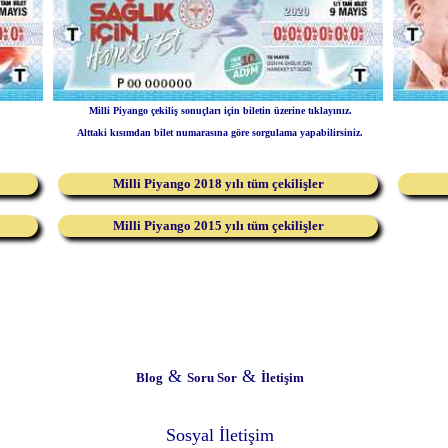
Milli Piyango çekiliş sonuçları için biletin üzerine tıklayınız.
Alttaki kısımdan bilet numarasına göre sorgulama yapabilirsiniz.
Milli Piyango 2018 yılı tüm çekilişler
Milli Piyango 2015 yılı tüm çekilişler
&
&
Blog
Soru Sor
İletişim
Sosyal İletişim