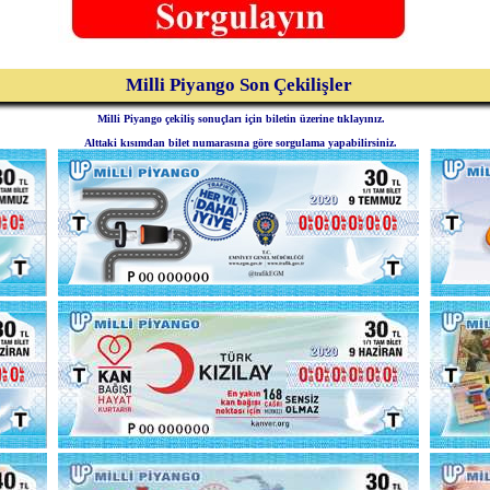
Milli Piyango Son Çekilişler
Milli Piyango çekiliş sonuçları için biletin üzerine tıklayınız.
Alttaki kısımdan bilet numarasına göre sorgulama yapabilirsiniz.