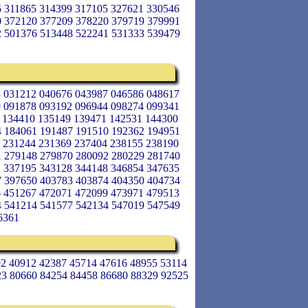
5 311865 314399 317105 327621 330546
0 372120 377209 378220 379719 379991
2 501376 513448 522241 531333 539479
3 031212 040676 043987 046586 048617
9 091878 093192 096944 098274 099341
 134410 135149 139471 142531 144300
4 184061 191487 191510 192362 194951
7 231244 231369 237404 238155 238190
1 279148 279870 280092 280229 281740
1 337195 343128 344148 346854 347635
7 397650 403783 403874 404350 404734
6 451267 472071 472099 473971 479513
4 541214 541577 542134 547019 547549
6361
92 40912 42387 45714 47616 48955 53114
23 80660 84254 84458 86680 88329 92525