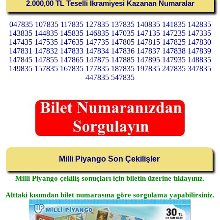
2.000,00 TL Teselli İkramiyesi Kazanan Numaralar
047835 107835 117835 127835 137835 140835 141835 142835
143835 144835 145835 146835 147035 147135 147235 147335
147435 147535 147635 147735 147805 147815 147825 147830
147831 147832 147833 147834 147836 147837 147838 147839
147845 147855 147865 147875 147885 147895 147935 148835
149835 157835 167835 177835 187835 197835 247835 347835
447835 547835
Milli Piyango Son Çekilişler
Milli Piyango çekiliş sonuçları için biletin üzerine tıklayınız.
Alttaki kısımdan bilet numarasına göre sorgulama yapabilirsiniz.