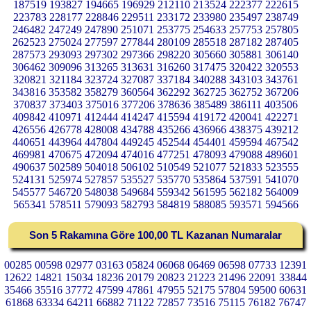
187519 193827 194665 196929 212110 213524 222377 222615
223783 228177 228846 229511 233172 233980 235497 238749
246482 247249 247890 251071 253775 254633 257753 257805
262523 275024 277597 277844 280109 285518 287182 287405
287573 293093 297302 297366 298220 305660 305881 306140
306462 309096 313265 313631 316260 317475 320422 320553
320821 321184 323724 327087 337184 340288 343103 343761
343816 353582 358279 360564 362292 362725 362752 367206
370837 373403 375016 377206 378636 385489 386111 403506
409842 410971 412444 414247 415594 419172 420041 422271
426556 426778 428008 434788 435266 436966 438375 439212
440651 443964 447804 449245 452544 454401 459594 467542
469981 470675 472094 474016 477251 478093 479088 489601
490637 502589 504018 506102 510549 521077 521833 523555
524131 525974 527857 535527 535770 535864 537591 541070
545577 546720 548038 549684 559342 561595 562182 564009
565341 578511 579093 582793 584819 588085 593571 594566
Son 5 Rakamına Göre 100,00 TL Kazanan Numaralar
00285 00598 02977 03163 05824 06068 06469 06598 07733 12391
12622 14821 15034 18236 20179 20823 21223 21496 22091 33844
35466 35516 37772 47599 47861 47955 52175 57804 59500 60631
61868 63334 64211 66882 71122 72857 73516 75115 76182 76747