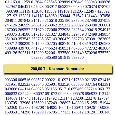
011163 011259 012644 025545 028899 036449 038043 040928
042947 046451 047043 063917 065857 066869 076374 078702
098798 111119 112646 115589 119169 121235 122497 123892
127193 137831 141118 146950 159044 171547 181443 197058
204911 207842 214125 216618 235180 237203 237498 237959
245126 246559 246818 253962 255232 260022 263490 266061
267003 269557 271670 272066 272958 282584 290419 294917
298375 314586 317216 321327 324843 329739 342499 349854
351949 353543 353785 357143 360439 362708 370381 382605
389712 390839 401799 402705 408740 416013 419323 426568
438989 439700 441720 446624 458531 467055 472732 483004
493126 507511 513200 522061 537580 563149 570296 575752
582337 586580 591819 593370
200,00 TL Kazanan Numaralar
003306 006516 008527 009221 010921 017530 021352 021416
021951 022523 023046 025901 032526 035803 037164 043391
043668 044114 048925 051156 051716 055469 057214 063177
066832 085240 086697 091073 092689 095578 096933 113142
114669 114748 116125 119792 121114 123238 123278 127894
130705 132968 136509 137249 138897 148303 151255 151944
152369 152832 158708 164985 166519 166911 169261 169830
169853 174398 176299 176705 177133 178812 181201 186140