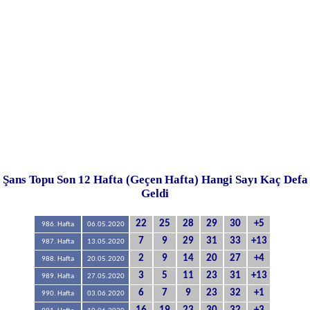
Şans Topu Son 12 Hafta (Geçen Hafta) Hangi Sayı Kaç Defa
Geldi
22
25
28
29
30
+5
986. Hafta
06.05.2020
7
9
29
31
33
+13
987. Hafta
13.05.2020
2
9
14
20
27
+4
988. Hafta
20.05.2020
3
5
11
23
31
+13
989. Hafta
27.05.2020
6
7
9
23
32
+1
990. Hafta
03.06.2020