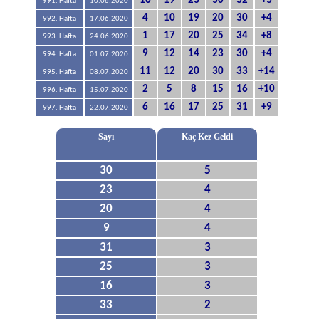
16
19
23
30
32
+3
991. Hafta
10.06.2020
4
10
19
20
30
+4
992. Hafta
17.06.2020
1
17
20
25
34
+8
993. Hafta
24.06.2020
9
12
14
23
30
+4
994. Hafta
01.07.2020
11
12
20
30
33
+14
995. Hafta
08.07.2020
2
5
8
15
16
+10
996. Hafta
15.07.2020
6
16
17
25
31
+9
997. Hafta
22.07.2020
Sayı
Kaç Kez Geldi
30
5
23
4
20
4
9
4
31
3
25
3
16
3
33
2