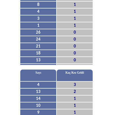
8
1
4
1
3
1
1
1
26
0
24
0
21
0
18
0
13
0
Sayı
Kaç Kez Geldi
4
3
13
2
14
1
10
1
9
1