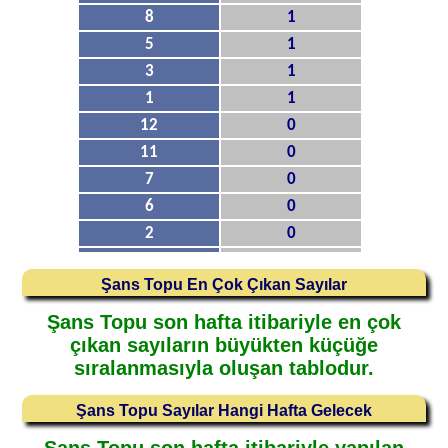
8
1
5
1
3
1
1
1
12
0
11
0
7
0
6
0
2
0
Şans Topu En Çok Çıkan Sayılar
Şans Topu son hafta itibariyle en çok
çıkan sayıların büyükten küçüğe
sıralanmasıyla oluşan tablodur.
Şans Topu Sayılar Hangi Hafta Gelecek
Şans Topu son hafta itibariyle yapılan