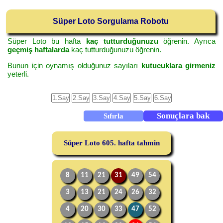
Süper Loto Sorgulama Robotu
Süper Loto bu hafta
kaç tutturduğunuzu
öğrenin. Ayrıca
geçmiş haftalarda
kaç tutturduğunuzu öğrenin.
Bunun için oynamış olduğunuz sayıları
kutucuklara girmeniz
yeterli.
Süper Loto 605. hafta tahmin
8
11
21
31
49
54
3
13
21
24
26
32
4
20
30
33
47
52