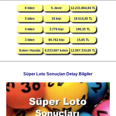
6 bilen
5. devir
12.231.864,94 TL
5 bilen
34 kişi
19.514,45 TL
4 bilen
3.779 kişi
190,35 TL
3 bilen
80.762 kişi
15,05 TL
Kolon / Hasılat
6.033.667 kolon
12.067.334,00 TL
Süper Loto Sonuçları Detay Bilgiler