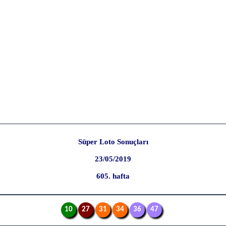
Süper Loto Sonuçları
23/05/2019
605. hafta
10
27
31
34
36
47