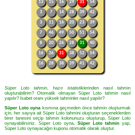
13
15
16
29
31
54
3
7
14
28
39
42
3
11
16
20
23
39
7
46
49
50
51
54
8
20
26
28
31
40
16
26
31
38
52
54
16
28
38
39
41
42
Süper Loto tahmin
, hazır istatistiklerinden nasıl tahmin
oluşturabilirim? Otomatik olmayan Süper Loto tahmin nasıl
yapılır? İsabet oranı yüksek tahminler nasıl yapılır?
Süper Loto oyna
kısmına geçmeden önce tahmin oluşturmak
için, her sayıya ait Süper Loto tahmini oluşturan seçeneklerden
birer tanesini seçip tahmin kolonunuzu oluşturup, Süper Loto
oynayabilirsiniz. Süper Loto oyna,
Süper Loto tahmin
yap,
Süper Loto oynayacağın kuponu otomatik olarak oluştur.