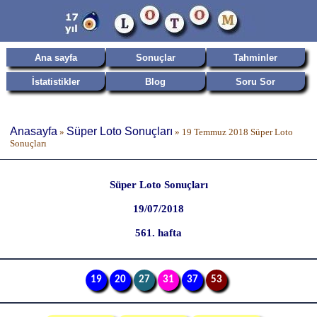
Ana sayfa
Sonuçlar
Tahminler
İstatistikler
Blog
Soru Sor
Anasayfa
Süper Loto Sonuçları
»
»
19 Temmuz 2018 Süper Loto
Sonuçları
Süper Loto Sonuçları
19/07/2018
561. hafta
19
20
27
31
37
53