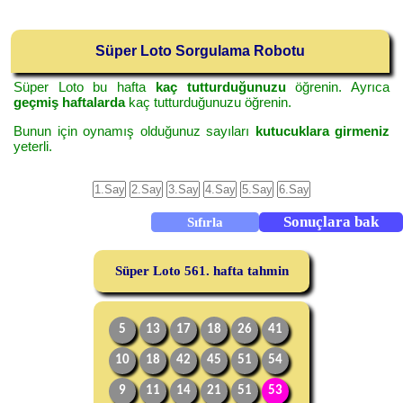
Süper Loto Sorgulama Robotu
Süper Loto bu hafta
kaç tutturduğunuzu
öğrenin. Ayrıca
geçmiş haftalarda
kaç tutturduğunuzu öğrenin.
Bunun için oynamış olduğunuz sayıları
kutucuklara girmeniz
yeterli.
Süper Loto 561. hafta tahmin
5
13
17
18
26
41
10
18
42
45
51
54
9
11
14
21
51
53