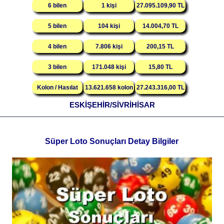
6 bilen
1 kişi
27.095.109,90 TL
5 bilen
104 kişi
14.004,70 TL
4 bilen
7.806 kişi
200,15 TL
3 bilen
171.048 kişi
15,80 TL
Kolon / Hasılat
13.621.658 kolon
27.243.316,00 TL
ESKİŞEHİR/SİVRİHİSAR
Süper Loto Sonuçları Detay Bilgiler