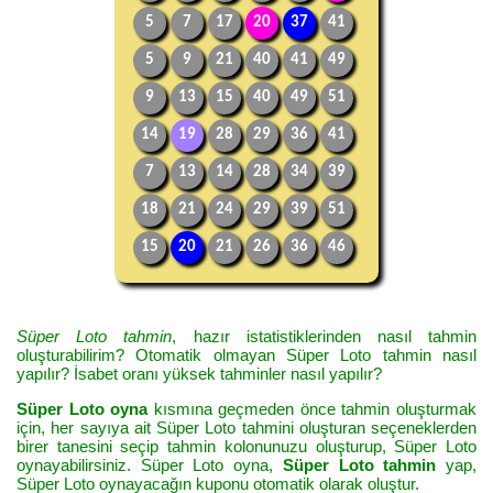
5
7
17
20
37
41
5
9
21
40
41
49
9
13
15
40
49
51
14
19
28
29
36
41
7
13
14
28
34
39
18
21
24
29
39
51
15
20
21
26
36
46
Süper Loto tahmin
, hazır istatistiklerinden nasıl tahmin
oluşturabilirim? Otomatik olmayan Süper Loto tahmin nasıl
yapılır? İsabet oranı yüksek tahminler nasıl yapılır?
Süper Loto oyna
kısmına geçmeden önce tahmin oluşturmak
için, her sayıya ait Süper Loto tahmini oluşturan seçeneklerden
birer tanesini seçip tahmin kolonunuzu oluşturup, Süper Loto
oynayabilirsiniz. Süper Loto oyna,
Süper Loto tahmin
yap,
Süper Loto oynayacağın kuponu otomatik olarak oluştur.