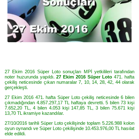
27 Ekim 2016 Süper Loto sonuçları MPİ yetkilileri tarafından
noter huzurunda yapıldı.
27 Ekim 2016 Süper Loto
471. hafta
çekiliş neticesinde çıkan numaralar 7, 10, 14, 28, 42, 44 olarak
gerçekleşti.
27 Ekim 2016 471. hafta Süper Loto çekiliş neticesinde 6 bilen
çıkmadığından 4.857.297,17 TL haftaya devretti. 5 bilen 73 kişi
7.652,20 TL, 4 bilen 4.053 kişi 147,85 TL, 3 bilen 75.671 kişi
13,70 TL ikramiye kazandılar.
27/10/2016 tarihli Süper Loto çekilişinde toplam 5.226.988 kolon
oyun oynandı ve Süper Loto çekilişinde 10.453.976,00 TL hasılat
elde edildi.