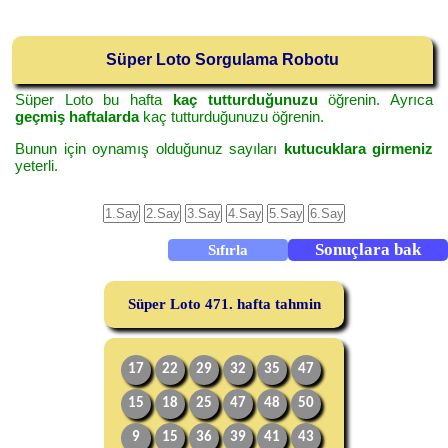
Süper Loto Sorgulama Robotu
Süper Loto bu hafta
kaç tutturduğunuzu
öğrenin. Ayrıca
geçmiş haftalarda
kaç tutturduğunuzu öğrenin.
Bunun için oynamış olduğunuz sayıları
kutucuklara girmeniz
yeterli.
Süper Loto 471. hafta tahmin
17
22
29
32
35
47
15
18
25
47
48
50
9
15
36
39
41
43