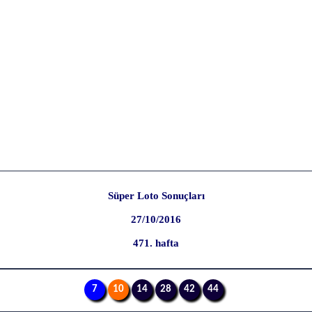
Süper Loto Sonuçları
27/10/2016
471. hafta
7
10
14
28
42
44