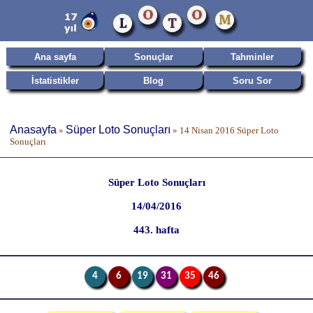
Ana sayfa
Sonuçlar
Tahminler
İstatistikler
Blog
Soru Sor
Anasayfa
Süper Loto Sonuçları
»
»
14 Nisan 2016 Süper Loto
Sonuçları
Süper Loto Sonuçları
14/04/2016
443. hafta
4
6
19
31
35
46