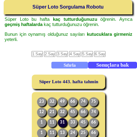
Süper Loto Sorgulama Robotu
Süper Loto bu hafta
kaç tutturduğunuzu
öğrenin. Ayrıca
geçmiş haftalarda
kaç tutturduğunuzu öğrenin.
Bunun için oynamış olduğunuz sayıları
kutucuklara girmeniz
yeterli.
Süper Loto 443. hafta tahmin
23
32
49
66
74
75
12
21
32
45
66
74
1
11
31
33
45
66
1
11
13
24
25
66