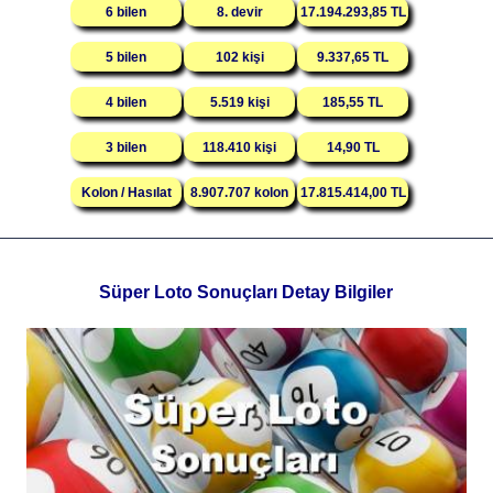
6 bilen
8. devir
17.194.293,85 TL
5 bilen
102 kişi
9.337,65 TL
4 bilen
5.519 kişi
185,55 TL
3 bilen
118.410 kişi
14,90 TL
Kolon / Hasılat
8.907.707 kolon
17.815.414,00 TL
Süper Loto Sonuçları Detay Bilgiler