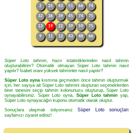
2
25
43
51
66
74
32
36
39
45
74
75
13
19
22
39
59
75
9
11
12
43
48
66
Süper Loto tahmin
, hazır istatistiklerinden nasıl tahmin
oluşturabilirim? Otomatik olmayan Süper Loto tahmin nasıl
yapılır? İsabet oranı yüksek tahminler nasıl yapılır?
Süper Loto oyna
kısmına geçmeden önce tahmin oluşturmak
için, her sayıya ait Süper Loto tahmini oluşturan seçeneklerden
birer tanesini seçip tahmin kolonunuzu oluşturup, Süper Loto
oynayabilirsiniz. Süper Loto oyna,
Süper Loto tahmin
yap,
Süper Loto oynayacağın kuponu otomatik olarak oluştur.
Sonuçlara ulaşmak istiyorsanız
Süper Loto sonuçları
sayfamızı ziyaret ediniz!