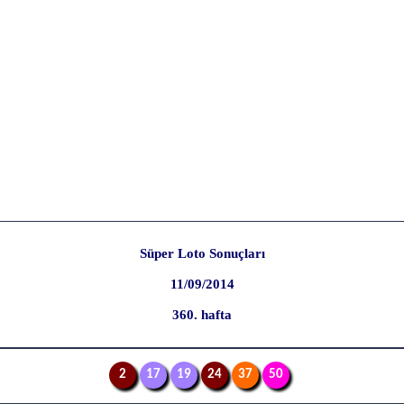
Süper Loto Sonuçları
11/09/2014
360. hafta
2
17
19
24
37
50