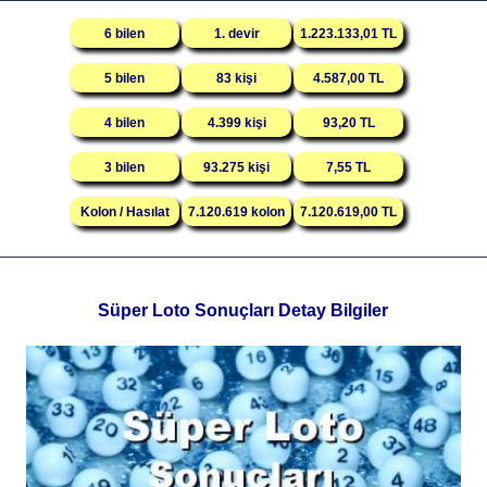
6 bilen
1. devir
1.223.133,01 TL
5 bilen
83 kişi
4.587,00 TL
4 bilen
4.399 kişi
93,20 TL
3 bilen
93.275 kişi
7,55 TL
Kolon / Hasılat
7.120.619 kolon
7.120.619,00 TL
Süper Loto Sonuçları Detay Bilgiler