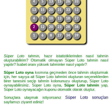
4
5
13
15
26
33
13
15
20
31
33
53
4
5
10
13
18
27
2
12
20
23
28
36
1
6
8
27
34
39
Süper Loto tahmin
, hazır istatistiklerinden nasıl tahmin
oluşturabilirim? Otomatik olmayan Süper Loto tahmin nasıl
yapılır? İsabet oranı yüksek tahminler nasıl yapılır?
Süper Loto oyna
kısmına geçmeden önce tahmin oluşturmak
için, her sayıya ait Süper Loto tahmini oluşturan seçeneklerden
birer tanesini seçip tahmin kolonunuzu oluşturup, Süper Loto
oynayabilirsiniz. Süper Loto oyna,
Süper Loto tahmin
yap,
Süper Loto oynayacağın kuponu otomatik olarak oluştur.
Sonuçlara ulaşmak istiyorsanız
Süper Loto sonuçları
sayfamızı ziyaret ediniz!