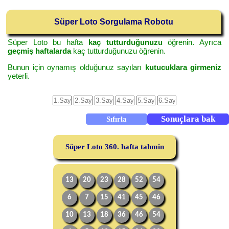
Süper Loto Sorgulama Robotu
Süper Loto bu hafta
kaç tutturduğunuzu
öğrenin. Ayrıca
geçmiş haftalarda
kaç tutturduğunuzu öğrenin.
Bunun için oynamış olduğunuz sayıları
kutucuklara girmeniz
yeterli.
Süper Loto 360. hafta tahmin
13
20
23
28
52
54
6
7
15
41
45
46
10
13
18
36
46
54