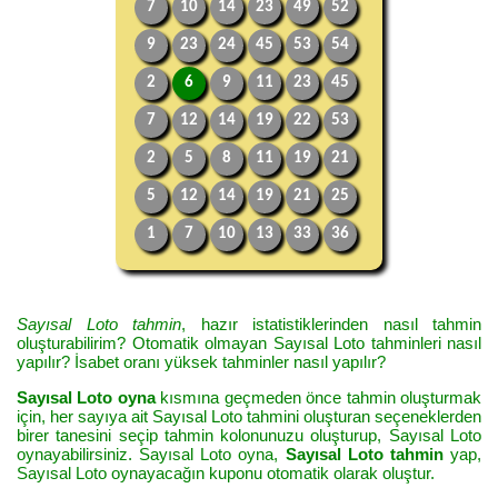
7
10
14
23
49
52
9
23
24
45
53
54
2
6
9
11
23
45
7
12
14
19
22
53
2
5
8
11
19
21
5
12
14
19
21
25
1
7
10
13
33
36
Sayısal Loto tahmin
, hazır istatistiklerinden nasıl tahmin
oluşturabilirim? Otomatik olmayan Sayısal Loto tahminleri nasıl
yapılır? İsabet oranı yüksek tahminler nasıl yapılır?
Sayısal Loto oyna
kısmına geçmeden önce tahmin oluşturmak
için, her sayıya ait Sayısal Loto tahmini oluşturan seçeneklerden
birer tanesini seçip tahmin kolonunuzu oluşturup, Sayısal Loto
oynayabilirsiniz. Sayısal Loto oyna,
Sayısal Loto tahmin
yap,
Sayısal Loto oynayacağın kuponu otomatik olarak oluştur.