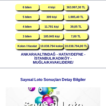
6 bilen
4 kişi
363.997,30 TL
5 bilen
309 kişi
1.985,40 TL
4 bilen
11.791 kişi
39,05 TL
3 bilen
185.945 kişi
7,00 TL
Kolon / Hasılat
10.038.794 kolon
10.038.794,00 TL
ANKARA/ALTINDAĞ - HATAY/DEFNE -
İSTANBUL/KADIKÖY -
MUĞLA/KAVAKLIDERE/
Sayısal Loto Sonuçları Detay Bilgiler