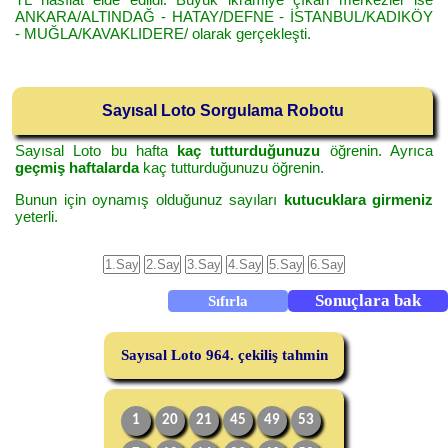
ANKARA/ALTINDAĞ - HATAY/DEFNE - İSTANBUL/KADIKÖY
- MUĞLA/KAVAKLIDERE/ olarak gerçekleşti.
Sayısal Loto Sorgulama Robotu
Sayısal Loto bu hafta
kaç tutturduğunuzu
öğrenin. Ayrıca
geçmiş haftalarda
kaç tutturduğunuzu öğrenin.
Bunun için oynamış olduğunuz sayıları
kutucuklara girmeniz
yeterli.
Sayısal Loto 964. çekiliş tahmin
1
20
21
45
49
53