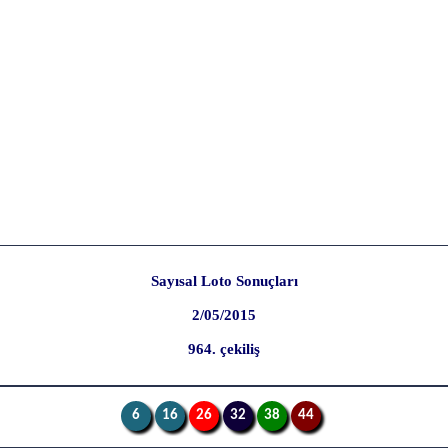
Sayısal Loto Sonuçları
2/05/2015
964. çekiliş
6
16
26
32
38
44