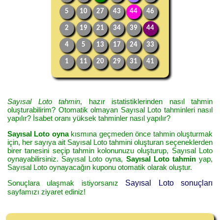
5
10
27
43
44
46
2
19
21
34
39
44
4
5
13
17
24
33
1
11
20
29
31
41
Sayısal Loto tahmin
, hazır istatistiklerinden nasıl tahmin
oluşturabilirim? Otomatik olmayan Sayısal Loto tahminleri nasıl
yapılır? İsabet oranı yüksek tahminler nasıl yapılır?
Sayısal Loto oyna
kısmına geçmeden önce tahmin oluşturmak
için, her sayıya ait Sayısal Loto tahmini oluşturan seçeneklerden
birer tanesini seçip tahmin kolonunuzu oluşturup, Sayısal Loto
oynayabilirsiniz. Sayısal Loto oyna,
Sayısal Loto tahmin
yap,
Sayısal Loto oynayacağın kuponu otomatik olarak oluştur.
Sonuçlara ulaşmak istiyorsanız
Sayısal Loto sonuçları
sayfamızı ziyaret ediniz!