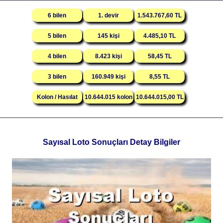
6 bilen
1. devir
1.543.767,60 TL
5 bilen
145 kişi
4.485,10 TL
4 bilen
8.423 kişi
58,45 TL
3 bilen
160.949 kişi
8,55 TL
Kolon / Hasılat
10.644.015 kolon
10.644.015,00 TL
Sayısal Loto Sonuçları Detay Bilgiler