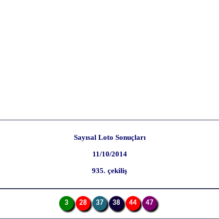
Sayısal Loto Sonuçları
11/10/2014
935. çekiliş
3
28
37
38
44
47