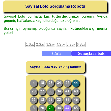
Sayısal Loto Sorgulama Robotu
Sayısal Loto bu hafta
kaç tutturduğunuzu
öğrenin. Ayrıca
geçmiş haftalarda
kaç tutturduğunuzu öğrenin.
Bunun için oynamış olduğunuz sayıları
kutucuklara girmeniz
yeterli.
Sayısal Loto 935. çekiliş tahmin
4
18
25
34
42
44
20
27
30
34
41
43
11
13
25
32
39
46
8
20
28
34
44
45