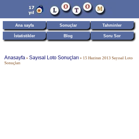
Ana sayfa
Sonuçlar
Tahminler
İstatistikler
Blog
Soru Sor
Anasayfa
Sayısal Loto Sonuçları
»
»
15 Haziran 2013 Sayısal Loto
Sonuçları