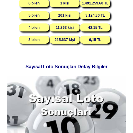
6 bilen
1 kişi
1.491.259,60 TL
5 bilen
201 kişi
3.124,30 TL
4 bilen
11.363 kişi
42,15 TL
3 bilen
215.637 kişi
6,15 TL
Sayısal Loto Sonuçları Detay Bilgiler