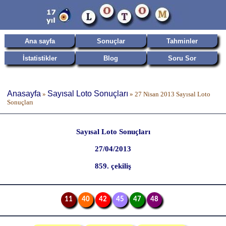
Ana sayfa
Sonuçlar
Tahminler
İstatistikler
Blog
Soru Sor
Anasayfa
Sayısal Loto Sonuçları
»
»
27 Nisan 2013 Sayısal Loto
Sonuçları
Sayısal Loto Sonuçları
27/04/2013
859. çekiliş
11
40
42
45
47
48