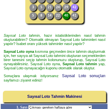
3
5
21
24
29
42
5
8
14
22
40
41
Sayısal Loto tahmin
, hazır istatistiklerinden nasıl tahmin
oluşturabilirim? Otomatik olmayan Sayısal Loto tahminleri nasıl
yapılır? İsabet oranı yüksek tahminler nasıl yapılır?
Sayısal Loto oyna
kısmına geçmeden önce tahmin oluşturmak
için, her sayıya ait Sayısal Loto tahmini oluşturan seçeneklerden
birer tanesini seçip tahmin kolonunuzu oluşturup, Sayısal Loto
oynayabilirsiniz. Sayısal Loto oyna,
Sayısal Loto tahmin
yap,
Sayısal Loto oynayacağın kuponu otomatik olarak oluştur.
Sonuçlara ulaşmak istiyorsanız
Sayısal Loto sonuçları
sayfamızı ziyaret ediniz!
Sayısal Loto Tahmin Makinesi
1. Sayı