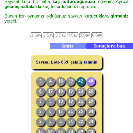
Sayısal Loto bu hafta
kaç tutturduğunuzu
öğrenin. Ayrıca
geçmiş haftalarda
kaç tutturduğunuzu öğrenin.
Bunun için oynamış olduğunuz sayıları
kutucuklara girmeniz
yeterli.
Sayısal Loto 859. çekiliş tahmin
3
4
18
39
42
48
8
17
18
19
23
26
3
5
13
19
21
29
3
8
17
21
25
34
3
5
8
21
22
24
15
21
25
33
39
43