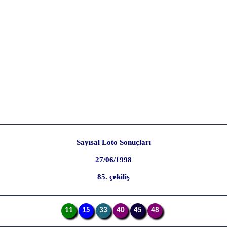
Sayısal Loto Sonuçları
27/06/1998
85. çekiliş
11
15
33
40
45
48