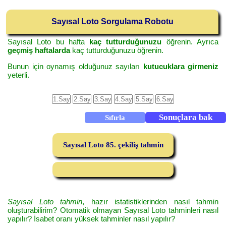
Sayısal Loto Sorgulama Robotu
Sayısal Loto bu hafta
kaç tutturduğunuzu
öğrenin. Ayrıca
geçmiş haftalarda
kaç tutturduğunuzu öğrenin.
Bunun için oynamış olduğunuz sayıları
kutucuklara girmeniz
yeterli.
Sayısal Loto 85. çekiliş tahmin
Sayısal Loto tahmin
, hazır istatistiklerinden nasıl tahmin
oluşturabilirim? Otomatik olmayan Sayısal Loto tahminleri nasıl
yapılır? İsabet oranı yüksek tahminler nasıl yapılır?