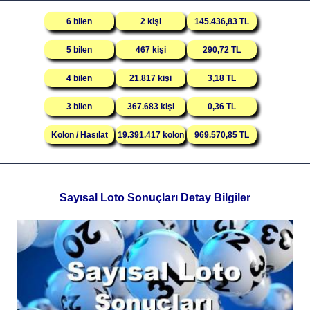
6 bilen
2 kişi
145.436,83 TL
5 bilen
467 kişi
290,72 TL
4 bilen
21.817 kişi
3,18 TL
3 bilen
367.683 kişi
0,36 TL
Kolon / Hasılat
19.391.417 kolon
969.570,85 TL
Sayısal Loto Sonuçları Detay Bilgiler