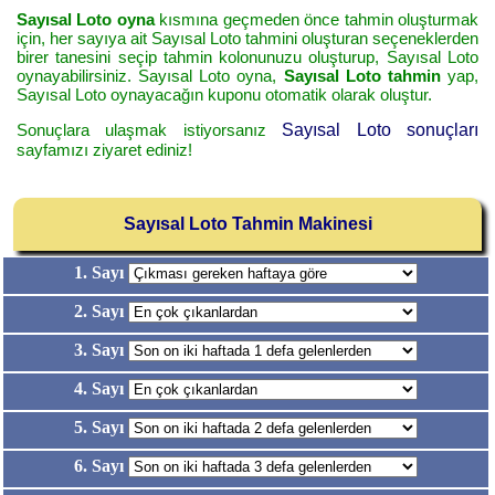
Sayısal Loto oyna
kısmına geçmeden önce tahmin oluşturmak
için, her sayıya ait Sayısal Loto tahmini oluşturan seçeneklerden
birer tanesini seçip tahmin kolonunuzu oluşturup, Sayısal Loto
oynayabilirsiniz. Sayısal Loto oyna,
Sayısal Loto tahmin
yap,
Sayısal Loto oynayacağın kuponu otomatik olarak oluştur.
Sonuçlara ulaşmak istiyorsanız
Sayısal Loto sonuçları
sayfamızı ziyaret ediniz!
Sayısal Loto Tahmin Makinesi
1. Sayı
2. Sayı
3. Sayı
4. Sayı
5. Sayı
6. Sayı