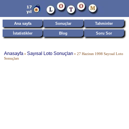
Ana sayfa
Sonuçlar
Tahminler
İstatistikler
Blog
Soru Sor
Anasayfa
Sayısal Loto Sonuçları
»
»
27 Haziran 1998 Sayısal Loto
Sonuçları