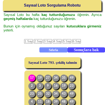
Sayısal Loto Sorgulama Robotu
Sayısal Loto bu hafta
kaç tutturduğunuzu
öğrenin. Ayrıca
geçmiş haftalarda
kaç tutturduğunuzu öğrenin.
Bunun için oynamış olduğunuz sayıları
kutucuklara girmeniz
yeterli.
Sayısal Loto 793. çekiliş tahmin
17
19
27
34
35
49
2
3
9
16
19
23
23
25
32
34
43
49
4
11
18
39
48
49