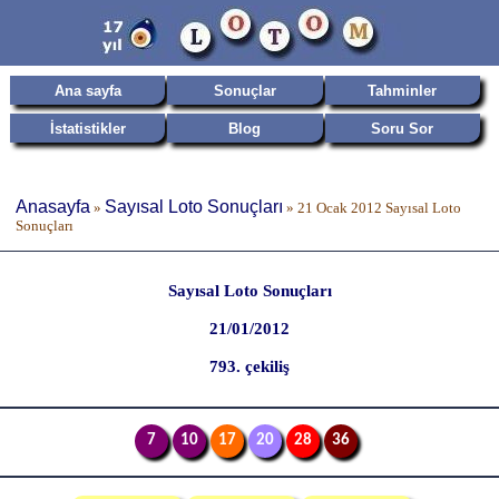
Ana sayfa
Sonuçlar
Tahminler
İstatistikler
Blog
Soru Sor
Anasayfa
Sayısal Loto Sonuçları
»
»
21 Ocak 2012 Sayısal Loto
Sonuçları
Sayısal Loto Sonuçları
21/01/2012
793. çekiliş
7
10
17
20
28
36