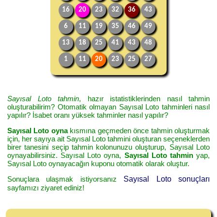
16
20
23
32
36
43
6
11
19
35
46
49
13
18
25
41
43
48
1
11
20
23
25
27
Sayısal Loto tahmin
, hazır istatistiklerinden nasıl tahmin
oluşturabilirim? Otomatik olmayan Sayısal Loto tahminleri nasıl
yapılır? İsabet oranı yüksek tahminler nasıl yapılır?
Sayısal Loto oyna
kısmına geçmeden önce tahmin oluşturmak
için, her sayıya ait Sayısal Loto tahmini oluşturan seçeneklerden
birer tanesini seçip tahmin kolonunuzu oluşturup, Sayısal Loto
oynayabilirsiniz. Sayısal Loto oyna,
Sayısal Loto tahmin
yap,
Sayısal Loto oynayacağın kuponu otomatik olarak oluştur.
Sonuçlara ulaşmak istiyorsanız
Sayısal Loto sonuçları
sayfamızı ziyaret ediniz!