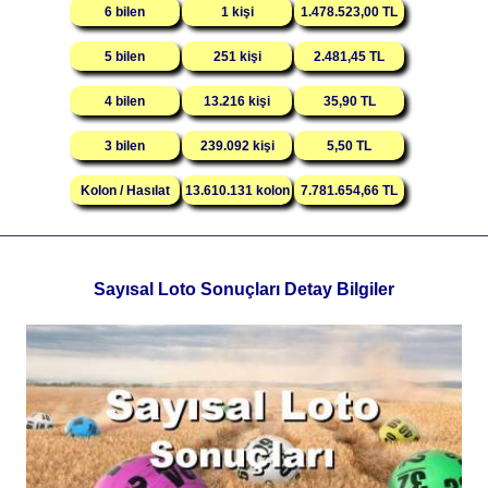
6 bilen
1 kişi
1.478.523,00 TL
5 bilen
251 kişi
2.481,45 TL
4 bilen
13.216 kişi
35,90 TL
3 bilen
239.092 kişi
5,50 TL
Kolon / Hasılat
13.610.131 kolon
7.781.654,66 TL
Sayısal Loto Sonuçları Detay Bilgiler