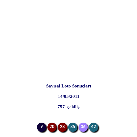
Sayısal Loto Sonuçları
14/05/2011
757. çekiliş
9
20
28
35
36
42