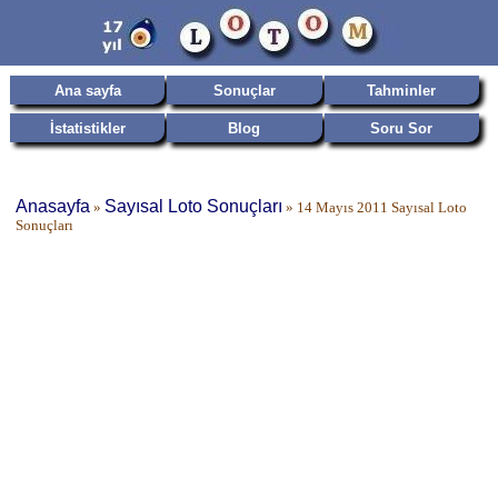
Ana sayfa
Sonuçlar
Tahminler
İstatistikler
Blog
Soru Sor
Anasayfa
Sayısal Loto Sonuçları
»
»
14 Mayıs 2011 Sayısal Loto
Sonuçları