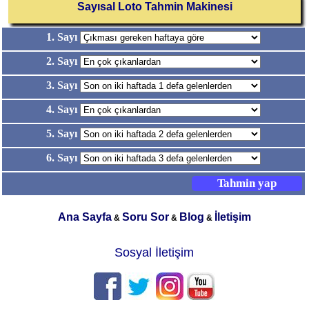
Sayısal Loto Tahmin Makinesi
1. Sayı
2. Sayı
3. Sayı
4. Sayı
5. Sayı
6. Sayı
Ana Sayfa
Soru Sor
Blog
İletişim
&
&
&
Sosyal İletişim