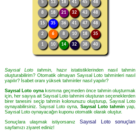
5
13
18
41
45
48
8
18
21
32
43
48
15
35
36
41
47
48
2
6
8
10
18
35
1
10
14
32
38
40
Sayısal Loto tahmin
, hazır istatistiklerinden nasıl tahmin
oluşturabilirim? Otomatik olmayan Sayısal Loto tahminleri nasıl
yapılır? İsabet oranı yüksek tahminler nasıl yapılır?
Sayısal Loto oyna
kısmına geçmeden önce tahmin oluşturmak
için, her sayıya ait Sayısal Loto tahmini oluşturan seçeneklerden
birer tanesini seçip tahmin kolonunuzu oluşturup, Sayısal Loto
oynayabilirsiniz. Sayısal Loto oyna,
Sayısal Loto tahmin
yap,
Sayısal Loto oynayacağın kuponu otomatik olarak oluştur.
Sonuçlara ulaşmak istiyorsanız
Sayısal Loto sonuçları
sayfamızı ziyaret ediniz!