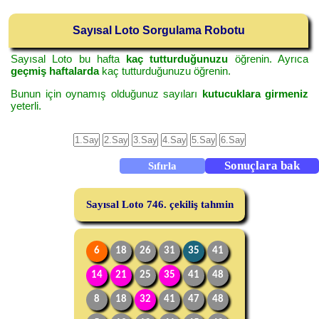
Sayısal Loto Sorgulama Robotu
Sayısal Loto bu hafta
kaç tutturduğunuzu
öğrenin. Ayrıca
geçmiş haftalarda
kaç tutturduğunuzu öğrenin.
Bunun için oynamış olduğunuz sayıları
kutucuklara girmeniz
yeterli.
Sayısal Loto 746. çekiliş tahmin
6
18
26
31
35
41
14
21
25
35
41
48
8
18
32
41
47
48