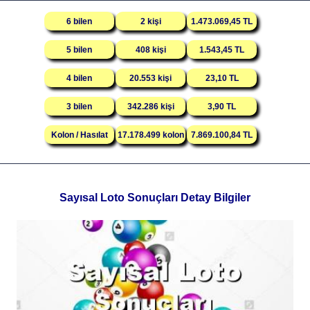
6 bilen
2 kişi
1.473.069,45 TL
5 bilen
408 kişi
1.543,45 TL
4 bilen
20.553 kişi
23,10 TL
3 bilen
342.286 kişi
3,90 TL
Kolon / Hasılat
17.178.499 kolon
7.869.100,84 TL
Sayısal Loto Sonuçları Detay Bilgiler