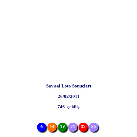
Sayısal Loto Sonuçları
26/02/2011
746. çekiliş
6
14
19
21
32
35