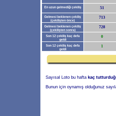
En uzun gelmediği çekiliş
51
Gelmesi beklenen çekiliş
713
(çekilişten önce)
Gelmesi beklenen çekiliş
728
(çekilişten sonra)
Son 12 çekiliş kaç defa
0
geldi
(çekilişten önce)
Son 12 çekiliş kaç defa
1
geldi
(çekilişten sonra)
Sayısal Loto bu hafta
kaç tutturdu
Bunun için oynamış olduğunuz sayıl