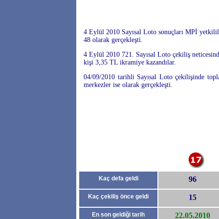
4 Eylül 2010 Sayısal Loto sonuçları MPİ yetkilil
48 olarak gerçekleşti.
4 Eylül 2010 721. Sayısal Loto çekiliş neticesin
kişi 3,35 TL ikramiye kazandılar.
04/09/2010 tarihli Sayısal Loto çekilişinde to
merkezler ise olarak gerçekleşti.
Kaç defa geldi
96
Kaç çekiliş önce geldi
15
En son geldiği tarih
22.05.2010