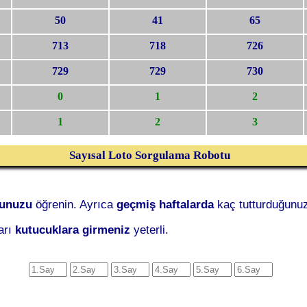
50
41
65
713
718
726
729
729
730
0
1
2
1
2
3
Sayısal Loto Sorgulama Robotu
ğunuzu
öğrenin. Ayrıca
geçmiş haftalarda
kaç tutturduğunuz
arı
kutucuklara girmeniz
yeterli.