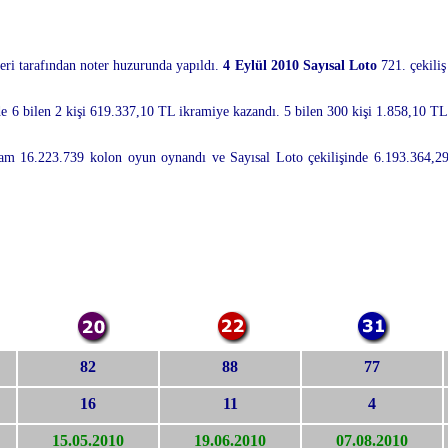
eri tarafından noter huzurunda yapıldı.
4 Eylül 2010 Sayısal Loto
721. çekiliş
de 6 bilen 2 kişi 619.337,10 TL ikramiye kazandı. 5 bilen 300 kişi 1.858,10 TL
plam 16.223.739 kolon oyun oynandı ve Sayısal Loto çekilişinde 6.193.364,29
82
88
77
16
11
4
15.05.2010
19.06.2010
07.08.2010