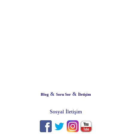
&
&
Blog
Soru Sor
İletişim
Sosyal İletişim