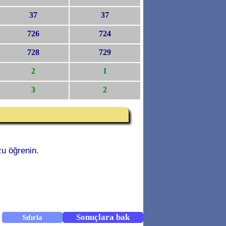
37
37
726
724
728
729
2
1
3
2
u öğrenin.