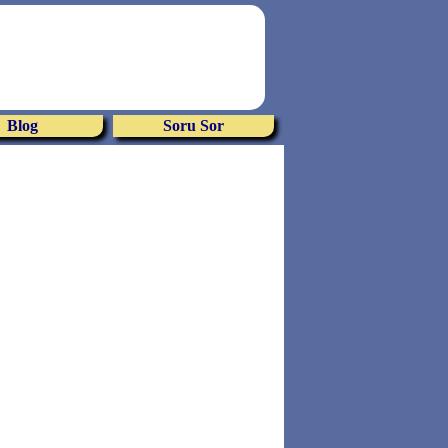
Blog
Soru Sor