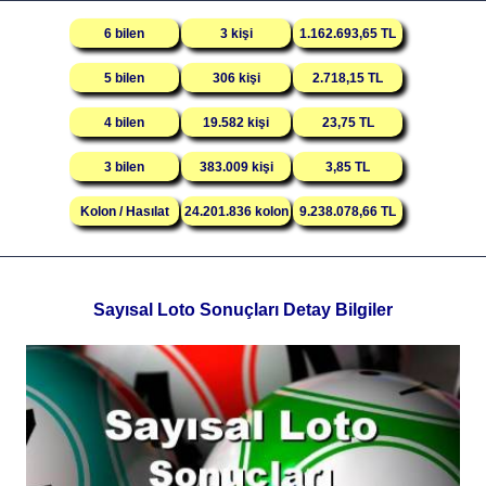
6 bilen
3 kişi
1.162.693,65 TL
5 bilen
306 kişi
2.718,15 TL
4 bilen
19.582 kişi
23,75 TL
3 bilen
383.009 kişi
3,85 TL
Kolon / Hasılat
24.201.836 kolon
9.238.078,66 TL
Sayısal Loto Sonuçları Detay Bilgiler