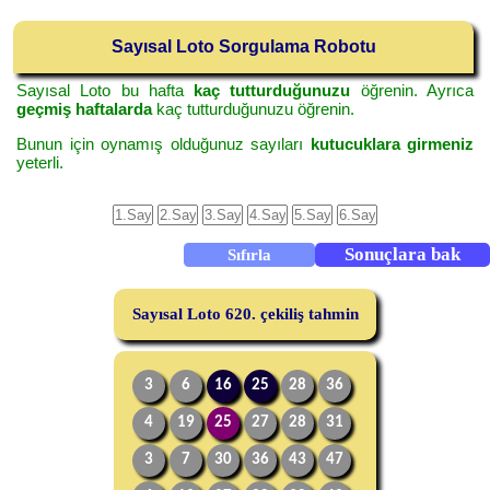
Sayısal Loto Sorgulama Robotu
Sayısal Loto bu hafta
kaç tutturduğunuzu
öğrenin. Ayrıca
geçmiş haftalarda
kaç tutturduğunuzu öğrenin.
Bunun için oynamış olduğunuz sayıları
kutucuklara girmeniz
yeterli.
Sayısal Loto 620. çekiliş tahmin
3
6
16
25
28
36
4
19
25
27
28
31
3
7
30
36
43
47