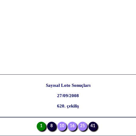
Sayısal Loto Sonuçları
27/09/2008
620. çekiliş
1
8
10
16
25
41