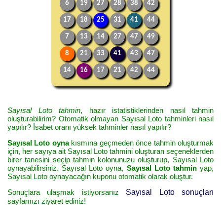
6
19
27
28
38
42
17
18
25
31
41
44
7
13
14
27
47
49
8
21
33
41
43
47
14
16
17
21
42
44
Sayısal Loto tahmin
, hazır istatistiklerinden nasıl tahmin
oluşturabilirim? Otomatik olmayan Sayısal Loto tahminleri nasıl
yapılır? İsabet oranı yüksek tahminler nasıl yapılır?
Sayısal Loto oyna
kısmına geçmeden önce tahmin oluşturmak
için, her sayıya ait Sayısal Loto tahmini oluşturan seçeneklerden
birer tanesini seçip tahmin kolonunuzu oluşturup, Sayısal Loto
oynayabilirsiniz. Sayısal Loto oyna,
Sayısal Loto tahmin
yap,
Sayısal Loto oynayacağın kuponu otomatik olarak oluştur.
Sonuçlara ulaşmak istiyorsanız
Sayısal Loto sonuçları
sayfamızı ziyaret ediniz!