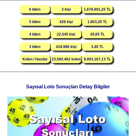
6 bilen
2 kişi
1.676.601,25 TL
5 bilen
426 kişi
1.903,35 TL
4 bilen
22.545 kişi
20,65 TL
3 bilen
418.986 kişi
3,40 TL
Kolon / Hasılat
23.585.462 kolon
9.003.167,13 TL
Sayısal Loto Sonuçları Detay Bilgiler