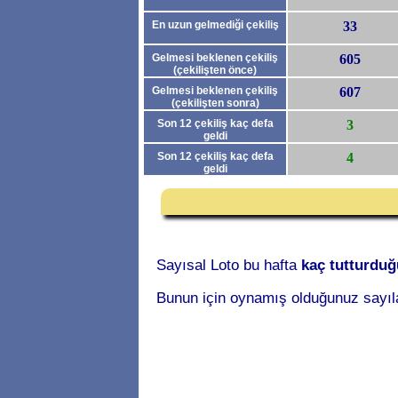
En uzun gelmediği çekiliş
33
Gelmesi beklenen çekiliş
605
(çekilişten önce)
Gelmesi beklenen çekiliş
607
(çekilişten sonra)
Son 12 çekiliş kaç defa
3
geldi
(çekilişten önce)
Son 12 çekiliş kaç defa
4
geldi
(çekilişten sonra)
Sayısal Loto bu hafta
kaç tutturdu
Bunun için oynamış olduğunuz sayıl