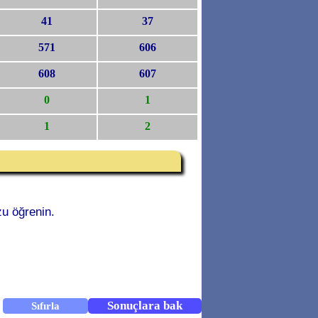
41
37
571
606
608
607
0
1
1
2
u öğrenin.