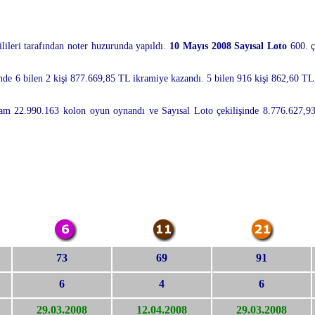
ileri tarafından noter huzurunda yapıldı.
10 Mayıs 2008 Sayısal Loto
600. çe
inde 6 bilen 2 kişi 877.669,85 TL ikramiye kazandı. 5 bilen 916 kişi 862,60 TL
plam 22.990.163 kolon oyun oynandı ve Sayısal Loto çekilişinde 8.776.627,93
73
69
91
6
4
6
29.03.2008
12.04.2008
29.03.2008