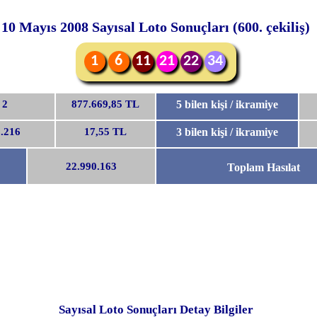
10 Mayıs 2008 Sayısal Loto Sonuçları (600. çekiliş)
1
6
11
21
22
34
2
877.669,85 TL
5 bilen kişi / ikramiye
.216
17,55 TL
3 bilen kişi / ikramiye
22.990.163
Toplam Hasılat
Sayısal Loto Sonuçları Detay Bilgiler