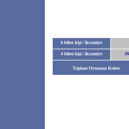
6 bilen kişi / ikramiye
4 bilen kişi / ikramiye
26
Toplam Oynanan Kolon