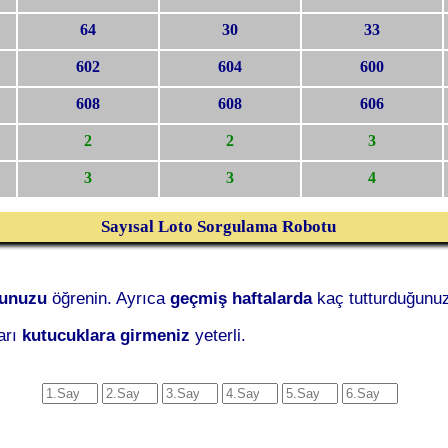
64
30
33
602
604
600
608
608
606
2
2
3
3
3
4
Sayısal Loto Sorgulama Robotu
ğunuzu
öğrenin. Ayrıca
geçmiş haftalarda
kaç tutturduğunuz
arı
kutucuklara girmeniz
yeterli.