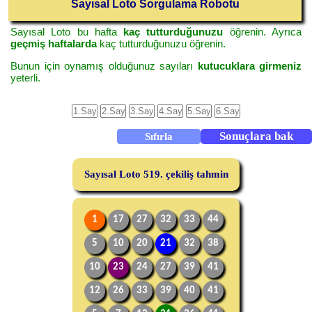
Sayısal Loto Sorgulama Robotu
Sayısal Loto bu hafta
kaç tutturduğunuzu
öğrenin. Ayrıca
geçmiş haftalarda
kaç tutturduğunuzu öğrenin.
Bunun için oynamış olduğunuz sayıları
kutucuklara girmeniz
yeterli.
Sayısal Loto 519. çekiliş tahmin
1
17
27
32
33
44
5
10
20
21
32
38
10
23
24
27
39
41
12
26
33
39
40
41