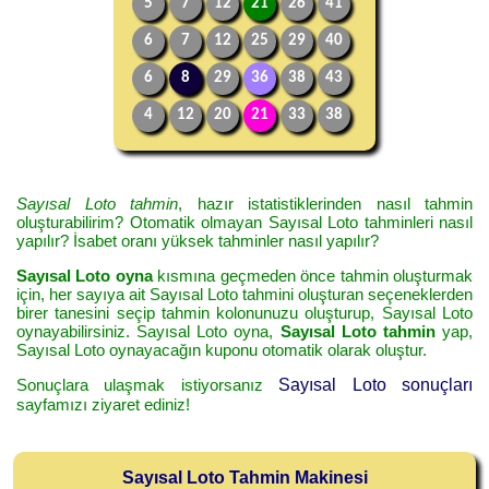
5
7
12
21
26
41
6
7
12
25
29
40
6
8
29
36
38
43
4
12
20
21
33
38
Sayısal Loto tahmin
, hazır istatistiklerinden nasıl tahmin
oluşturabilirim? Otomatik olmayan Sayısal Loto tahminleri nasıl
yapılır? İsabet oranı yüksek tahminler nasıl yapılır?
Sayısal Loto oyna
kısmına geçmeden önce tahmin oluşturmak
için, her sayıya ait Sayısal Loto tahmini oluşturan seçeneklerden
birer tanesini seçip tahmin kolonunuzu oluşturup, Sayısal Loto
oynayabilirsiniz. Sayısal Loto oyna,
Sayısal Loto tahmin
yap,
Sayısal Loto oynayacağın kuponu otomatik olarak oluştur.
Sonuçlara ulaşmak istiyorsanız
Sayısal Loto sonuçları
sayfamızı ziyaret ediniz!
Sayısal Loto Tahmin Makinesi