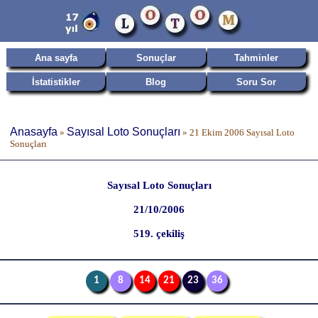
Ana sayfa
Sonuçlar
Tahminler
İstatistikler
Blog
Soru Sor
Anasayfa
Sayısal Loto Sonuçları
»
»
21 Ekim 2006 Sayısal Loto
Sonuçları
Sayısal Loto Sonuçları
21/10/2006
519. çekiliş
1
8
14
21
23
36