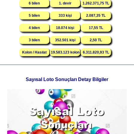
6 bilen
1. devir
1.262.371,75 TL
5 bilen
333 kişi
2.087,35 TL
4 bilen
18.074 kişi
17,55 TL
3 bilen
352.501 kişi
2,50 TL
Kolon / Hasılat
19.583.123 kolon
6.311.820,93 TL
Sayısal Loto Sonuçları Detay Bilgiler