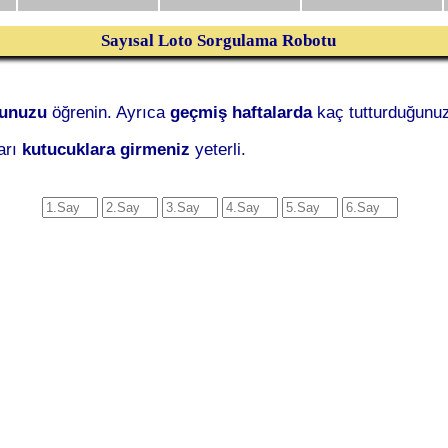
Sayısal Loto Sorgulama Robotu
ğunuzu
öğrenin. Ayrıca
geçmiş haftalarda
kaç tutturduğunuz
arı
kutucuklara girmeniz
yeterli.