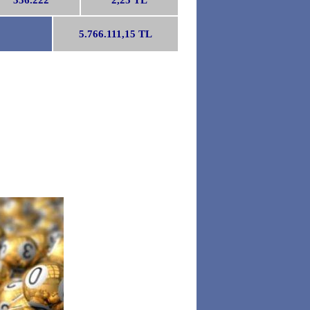
356.222
2,25 TL
5.766.111,15 TL