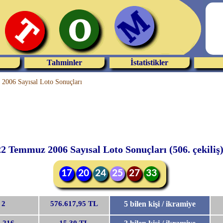
Tahminler
İstatistikler
2006 Sayısal Loto Sonuçları
22 Temmuz 2006 Sayısal Loto Sonuçları (506. çekiliş
17
20
24
25
27
33
2
576.617,95 TL
5 bilen kişi / ikramiye