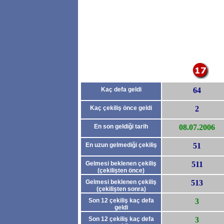
Kaç defa geldi
64
Kaç çekiliş önce geldi
2
En son geldiği tarih
08.07.2006
En uzun gelmediği çekiliş
51
Gelmesi beklenen çekiliş
511
(çekilişten önce)
Gelmesi beklenen çekiliş
513
(çekilişten sonra)
Son 12 çekiliş kaç defa
3
geldi
(çekilişten önce)
Son 12 çekiliş kaç defa
3