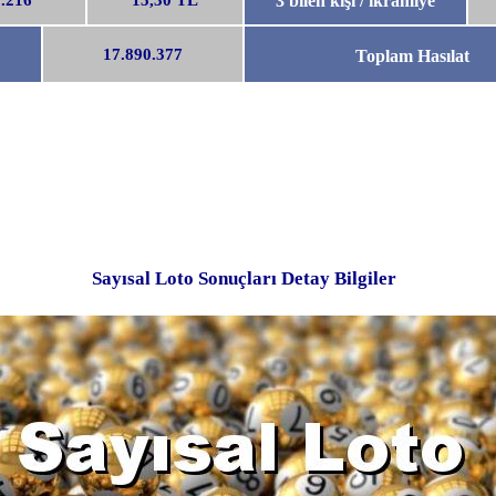
.216
15,30 TL
3 bilen kişi / ikramiye
17.890.377
Toplam Hasılat
Sayısal Loto Sonuçları Detay Bilgiler