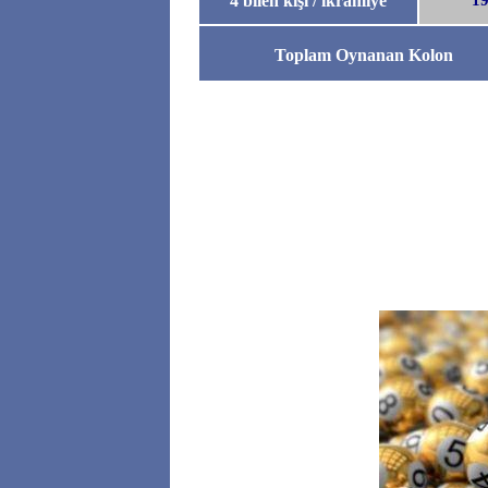
4 bilen kişi / ikramiye
19
Toplam Oynanan Kolon