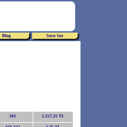
Blog
Soru Sor
)
281
2.257,35 TL