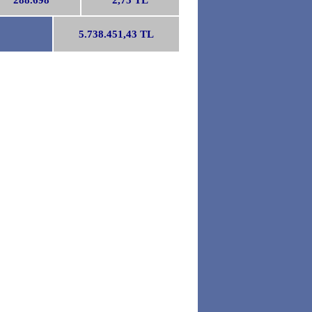
288.698
2,75 TL
5.738.451,43 TL