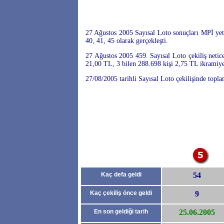
27 Ağustos 2005 Sayısal Loto sonuçları MPİ yetk
40, 41, 45 olarak gerçekleşti.
27 Ağustos 2005 459. Sayısal Loto çekiliş netic
21,00 TL, 3 bilen 288.698 kişi 2,75 TL ikramiye
27/08/2005 tarihli Sayısal Loto çekilişinde topl
Kaç defa geldi
54
Kaç çekiliş önce geldi
9
En son geldiği tarih
25.06.2005