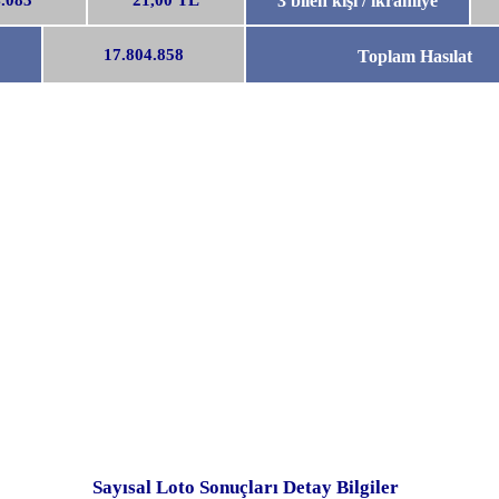
.083
21,00 TL
3 bilen kişi / ikramiye
17.804.858
Toplam Hasılat
Sayısal Loto Sonuçları Detay Bilgiler