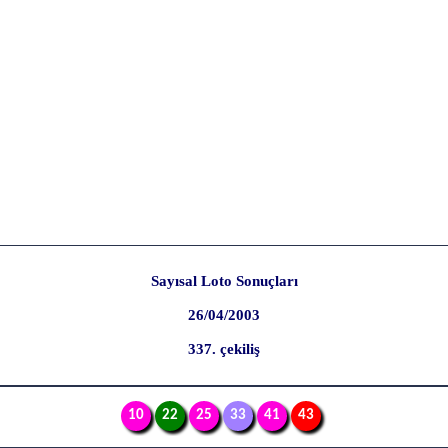
Sayısal Loto Sonuçları
26/04/2003
337. çekiliş
10
22
25
33
41
43