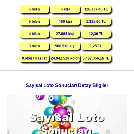
6 bilen
6 kişi
116.337,45 TL
5 bilen
496 kişi
1.315,60 TL
4 bilen
27.884 kişi
12,30 TL
3 bilen
506.510 kişi
1,25 TL
Kolon / Hasılat
24.942.528 kolon
5.487.356,16 TL
Sayısal Loto Sonuçları Detay Bilgiler