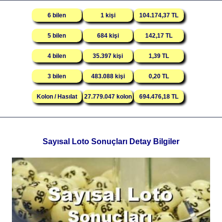
6 bilen
1 kişi
104.174,37 TL
5 bilen
684 kişi
142,17 TL
4 bilen
35.397 kişi
1,39 TL
3 bilen
483.088 kişi
0,20 TL
Kolon / Hasılat
27.779.047 kolon
694.476,18 TL
Sayısal Loto Sonuçları Detay Bilgiler