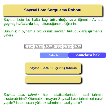
Sayısal Loto Sorgulama Robotu
Sayısal Loto bu hafta
kaç tutturduğunuzu
öğrenin. Ayrıca
geçmiş haftalarda
kaç tutturduğunuzu öğrenin.
Bunun için oynamış olduğunuz sayıları
kutucuklara girmeniz
yeterli.
Sayısal Loto 30. çekiliş tahmin
Sayısal Loto tahmin
, hazır istatistiklerinden nasıl tahmin
oluşturabilirim? Otomatik olmayan Sayısal Loto tahminleri nasıl
yapılır? İsabet oranı yüksek tahminler nasıl yapılır?