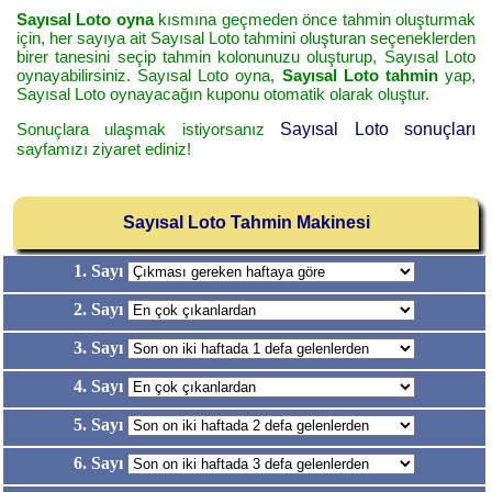
Sayısal Loto oyna
kısmına geçmeden önce tahmin oluşturmak
için, her sayıya ait Sayısal Loto tahmini oluşturan seçeneklerden
birer tanesini seçip tahmin kolonunuzu oluşturup, Sayısal Loto
oynayabilirsiniz. Sayısal Loto oyna,
Sayısal Loto tahmin
yap,
Sayısal Loto oynayacağın kuponu otomatik olarak oluştur.
Sonuçlara ulaşmak istiyorsanız
Sayısal Loto sonuçları
sayfamızı ziyaret ediniz!
Sayısal Loto Tahmin Makinesi
1. Sayı
2. Sayı
3. Sayı
4. Sayı
5. Sayı
6. Sayı