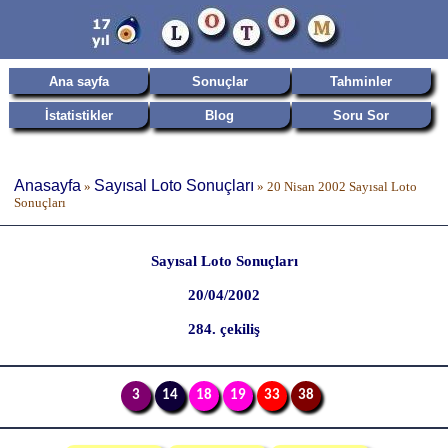
Ana sayfa
Sonuçlar
Tahminler
İstatistikler
Blog
Soru Sor
Anasayfa
Sayısal Loto Sonuçları
»
»
20 Nisan 2002 Sayısal Loto
Sonuçları
Sayısal Loto Sonuçları
20/04/2002
284. çekiliş
3
14
18
19
33
38