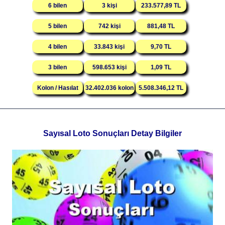
6 bilen
3 kişi
233.577,89 TL
5 bilen
742 kişi
881,48 TL
4 bilen
33.843 kişi
9,70 TL
3 bilen
598.653 kişi
1,09 TL
Kolon / Hasılat
32.402.036 kolon
5.508.346,12 TL
Sayısal Loto Sonuçları Detay Bilgiler