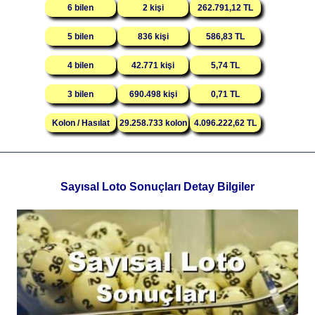
6 bilen
2 kişi
262.791,12 TL
5 bilen
836 kişi
586,83 TL
4 bilen
42.771 kişi
5,74 TL
3 bilen
690.498 kişi
0,71 TL
Kolon / Hasılat
29.258.733 kolon
4.096.222,62 TL
Sayısal Loto Sonuçları Detay Bilgiler