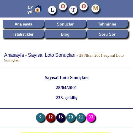
Ana sayfa
Sonuçlar
Tahminler
İstatistikler
Blog
Soru Sor
Anasayfa
Sayısal Loto Sonuçları
»
»
28 Nisan 2001 Sayısal Loto
Sonuçları
Sayısal Loto Sonuçları
28/04/2001
233. çekiliş
9
12
16
20
21
33