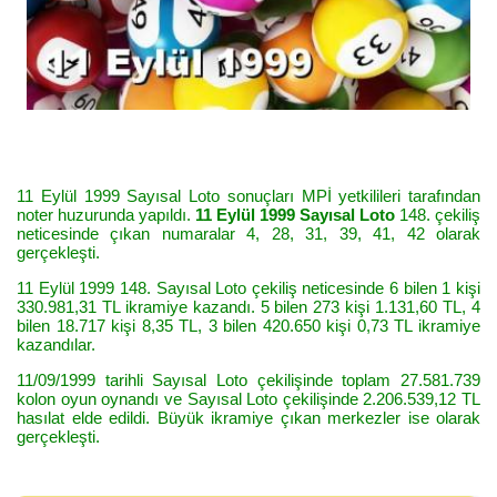
11 Eylül 1999 Sayısal Loto sonuçları MPİ yetkilileri tarafından
noter huzurunda yapıldı.
11 Eylül 1999 Sayısal Loto
148. çekiliş
neticesinde çıkan numaralar 4, 28, 31, 39, 41, 42 olarak
gerçekleşti.
11 Eylül 1999 148. Sayısal Loto çekiliş neticesinde 6 bilen 1 kişi
330.981,31 TL ikramiye kazandı. 5 bilen 273 kişi 1.131,60 TL, 4
bilen 18.717 kişi 8,35 TL, 3 bilen 420.650 kişi 0,73 TL ikramiye
kazandılar.
11/09/1999 tarihli Sayısal Loto çekilişinde toplam 27.581.739
kolon oyun oynandı ve Sayısal Loto çekilişinde 2.206.539,12 TL
hasılat elde edildi. Büyük ikramiye çıkan merkezler ise olarak
gerçekleşti.