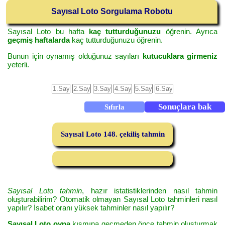
Sayısal Loto Sorgulama Robotu
Sayısal Loto bu hafta
kaç tutturduğunuzu
öğrenin. Ayrıca
geçmiş haftalarda
kaç tutturduğunuzu öğrenin.
Bunun için oynamış olduğunuz sayıları
kutucuklara girmeniz
yeterli.
Sayısal Loto 148. çekiliş tahmin
Sayısal Loto tahmin
, hazır istatistiklerinden nasıl tahmin
oluşturabilirim? Otomatik olmayan Sayısal Loto tahminleri nasıl
yapılır? İsabet oranı yüksek tahminler nasıl yapılır?
Sayısal Loto oyna
kısmına geçmeden önce tahmin oluşturmak