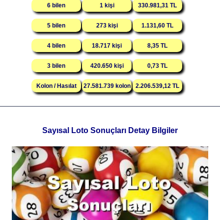
6 bilen
1 kişi
330.981,31 TL
5 bilen
273 kişi
1.131,60 TL
4 bilen
18.717 kişi
8,35 TL
3 bilen
420.650 kişi
0,73 TL
Kolon / Hasılat
27.581.739 kolon
2.206.539,12 TL
Sayısal Loto Sonuçları Detay Bilgiler