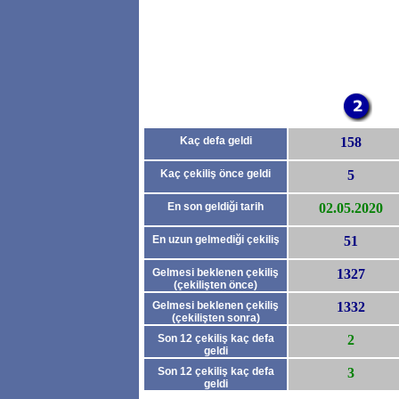
Kaç defa geldi
158
Kaç çekiliş önce geldi
5
En son geldiği tarih
02.05.2020
En uzun gelmediği çekiliş
51
Gelmesi beklenen çekiliş
1327
(çekilişten önce)
Gelmesi beklenen çekiliş
1332
(çekilişten sonra)
Son 12 çekiliş kaç defa
2
geldi
(çekilişten önce)
Son 12 çekiliş kaç defa
3
geldi
(çekilişten sonra)