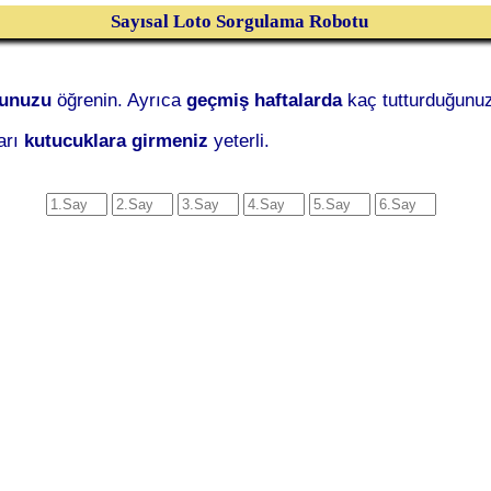
Sayısal Loto Sorgulama Robotu
ğunuzu
öğrenin. Ayrıca
geçmiş haftalarda
kaç tutturduğunuz
arı
kutucuklara girmeniz
yeterli.