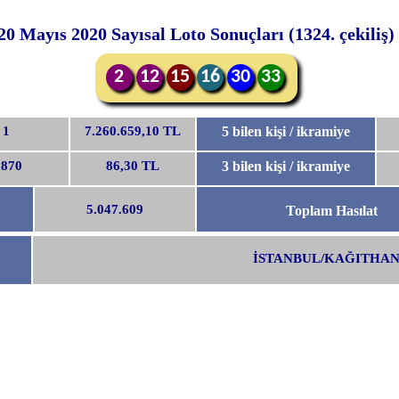
20 Mayıs 2020 Sayısal Loto Sonuçları (1324. çekiliş)
2
12
15
16
30
33
1
7.260.659,10 TL
5 bilen kişi / ikramiye
.870
86,30 TL
3 bilen kişi / ikramiye
5.047.609
Toplam Hasılat
İSTANBUL/KAĞITHA