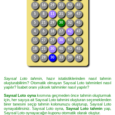
13
16
29
31
43
45
5
8
11
31
39
47
5
21
29
30
32
45
4
6
18
27
42
47
15
27
29
30
41
47
18
21
30
40
43
45
5
29
30
33
39
41
Sayısal Loto tahmin
, hazır istatistiklerinden nasıl tahmin
oluşturabilirim? Otomatik olmayan Sayısal Loto tahminleri nasıl
yapılır? İsabet oranı yüksek tahminler nasıl yapılır?
Sayısal Loto oyna
kısmına geçmeden önce tahmin oluşturmak
için, her sayıya ait Sayısal Loto tahmini oluşturan seçeneklerden
birer tanesini seçip tahmin kolonunuzu oluşturup, Sayısal Loto
oynayabilirsiniz. Sayısal Loto oyna,
Sayısal Loto tahmin
yap,
Sayısal Loto oynayacağın kuponu otomatik olarak oluştur.