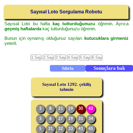
Sayısal Loto Sorgulama Robotu
Sayısal Loto bu hafta
kaç tutturduğunuzu
öğrenin. Ayrıca
geçmiş haftalarda
kaç tutturduğunuzu öğrenin.
Bunun için oynamış olduğunuz sayıları
kutucuklara girmeniz
yeterli.
Sayısal Loto 1292. çekiliş
tahmin
3
8
21
29
30
42
3
6
27
29
31
34
5
31
32
33
41
45