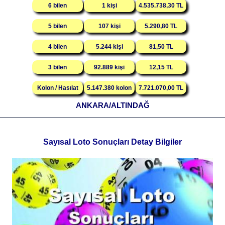
6 bilen
1 kişi
4.535.738,30 TL
5 bilen
107 kişi
5.290,80 TL
4 bilen
5.244 kişi
81,50 TL
3 bilen
92.889 kişi
12,15 TL
Kolon / Hasılat
5.147.380 kolon
7.721.070,00 TL
ANKARA/ALTINDAĞ
Sayısal Loto Sonuçları Detay Bilgiler