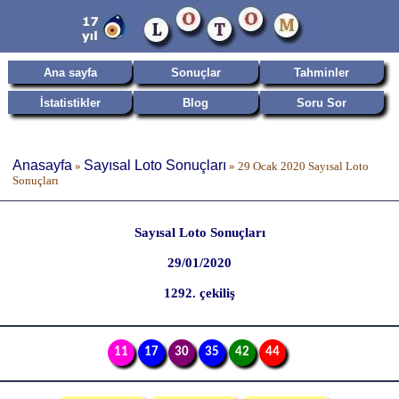
Ana sayfa
Sonuçlar
Tahminler
İstatistikler
Blog
Soru Sor
Anasayfa
Sayısal Loto Sonuçları
»
»
29 Ocak 2020 Sayısal Loto
Sonuçları
Sayısal Loto Sonuçları
29/01/2020
1292. çekiliş
11
17
30
35
42
44