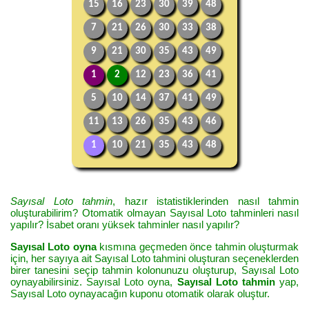
15
16
23
30
39
48
7
21
26
30
33
38
9
21
30
35
43
49
1
2
12
23
36
41
5
10
14
37
41
49
11
13
26
35
43
46
1
10
21
35
43
48
Sayısal Loto tahmin
, hazır istatistiklerinden nasıl tahmin
oluşturabilirim? Otomatik olmayan Sayısal Loto tahminleri nasıl
yapılır? İsabet oranı yüksek tahminler nasıl yapılır?
Sayısal Loto oyna
kısmına geçmeden önce tahmin oluşturmak
için, her sayıya ait Sayısal Loto tahmini oluşturan seçeneklerden
birer tanesini seçip tahmin kolonunuzu oluşturup, Sayısal Loto
oynayabilirsiniz. Sayısal Loto oyna,
Sayısal Loto tahmin
yap,
Sayısal Loto oynayacağın kuponu otomatik olarak oluştur.