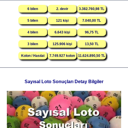
6 bilen
2. devir
3.382.760,98 TL
5 bilen
121 kişi
7.040,00 TL
4 bilen
6.643 kişi
96,75 TL
3 bilen
125.906 kişi
13,50 TL
Kolon / Hasılat
7.749.927 kolon
11.624.890,50 TL
Sayısal Loto Sonuçları Detay Bilgiler