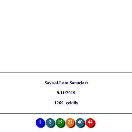
Sayısal Loto Sonuçları
9/11/2019
1269. çekiliş
1
2
19
22
40
44