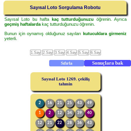
Sayısal Loto Sorgulama Robotu
Sayısal Loto bu hafta
kaç tutturduğunuzu
öğrenin. Ayrıca
geçmiş haftalarda
kaç tutturduğunuzu öğrenin.
Bunun için oynamış olduğunuz sayıları
kutucuklara girmeniz
yeterli.
Sayısal Loto 1269. çekiliş
tahmin
2
16
21
25
43
49
1
2
12
34
39
40
12
21
22
28
36
43