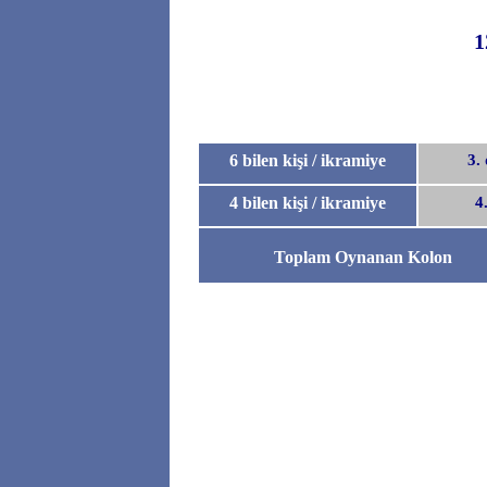
1
6 bilen kişi / ikramiye
3.
4 bilen kişi / ikramiye
4
Toplam Oynanan Kolon