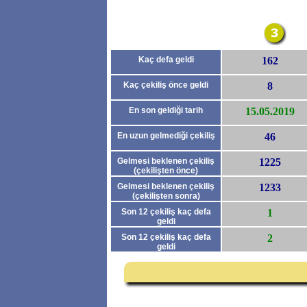
Kaç defa geldi
162
Kaç çekiliş önce geldi
8
En son geldiği tarih
15.05.2019
En uzun gelmediği çekiliş
46
Gelmesi beklenen çekiliş
1225
(çekilişten önce)
Gelmesi beklenen çekiliş
1233
(çekilişten sonra)
Son 12 çekiliş kaç defa
1
geldi
(çekilişten önce)
Son 12 çekiliş kaç defa
2
geldi
(çekilişten sonra)