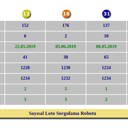
152
176
137
6
2
10
22.05.2019
05.06.2019
08.05.2019
41
38
65
1228
1230
1224
1234
1232
1234
2
3
1
3
3
2
Sayısal Loto Sorgulama Robotu