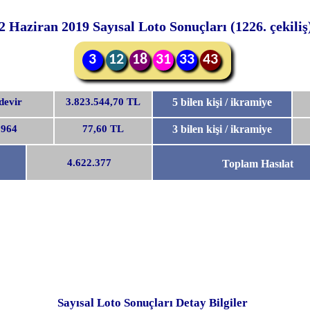
2 Haziran 2019 Sayısal Loto Sonuçları (1226. çekiliş
3
12
18
31
33
43
 devir
3.823.544,70 TL
5 bilen kişi / ikramiye
.964
77,60 TL
3 bilen kişi / ikramiye
4.622.377
Toplam Hasılat
Sayısal Loto Sonuçları Detay Bilgiler