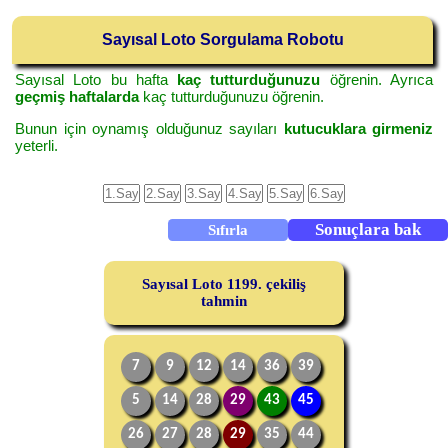
Sayısal Loto Sorgulama Robotu
Sayısal Loto bu hafta
kaç tutturduğunuzu
öğrenin. Ayrıca
geçmiş haftalarda
kaç tutturduğunuzu öğrenin.
Bunun için oynamış olduğunuz sayıları
kutucuklara girmeniz
yeterli.
Sayısal Loto 1199. çekiliş
tahmin
7
9
12
14
36
39
5
14
28
29
43
45
26
27
28
29
35
44