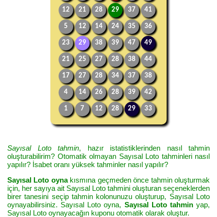
12
21
28
29
37
41
5
12
14
24
35
36
23
29
38
39
47
49
21
25
27
28
38
44
17
27
28
34
37
38
4
14
26
28
39
42
1
7
12
28
29
33
Sayısal Loto tahmin
, hazır istatistiklerinden nasıl tahmin
oluşturabilirim? Otomatik olmayan Sayısal Loto tahminleri nasıl
yapılır? İsabet oranı yüksek tahminler nasıl yapılır?
Sayısal Loto oyna
kısmına geçmeden önce tahmin oluşturmak
için, her sayıya ait Sayısal Loto tahmini oluşturan seçeneklerden
birer tanesini seçip tahmin kolonunuzu oluşturup, Sayısal Loto
oynayabilirsiniz. Sayısal Loto oyna,
Sayısal Loto tahmin
yap,
Sayısal Loto oynayacağın kuponu otomatik olarak oluştur.