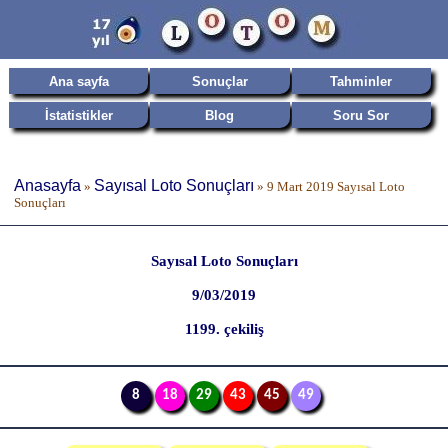
Ana sayfa
Sonuçlar
Tahminler
İstatistikler
Blog
Soru Sor
Anasayfa
Sayısal Loto Sonuçları
»
»
9 Mart 2019 Sayısal Loto
Sonuçları
Sayısal Loto Sonuçları
9/03/2019
1199. çekiliş
8
18
29
43
45
49