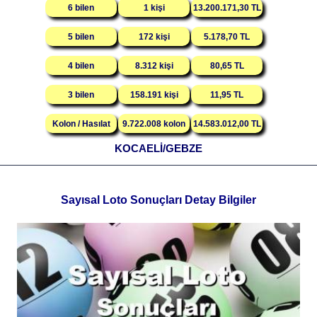
6 bilen
1 kişi
13.200.171,30 TL
5 bilen
172 kişi
5.178,70 TL
4 bilen
8.312 kişi
80,65 TL
3 bilen
158.191 kişi
11,95 TL
Kolon / Hasılat
9.722.008 kolon
14.583.012,00 TL
KOCAELİ/GEBZE
Sayısal Loto Sonuçları Detay Bilgiler