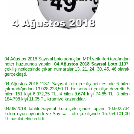
04 Ağustos 2018 Sayısal Loto sonuçları MPİ yetkilileri tarafından
noter huzurunda yapıldı.
04 Ağustos 2018 Sayısal Loto
1137.
çekiliş neticesinde çıkan numaralar 13, 21, 24, 30, 45, 46 olarak
gerçekleşti.
04 Ağustos 2018 1137. Sayısal Loto çekiliş neticesinde 6 bilen
çıkmadığından 13.028.228,50 TL bir sonraki çekilişe devretti. 5
bilen 151 kişi 6.372,35 TL, 4 bilen 9.674 kişi 74,85 TL, 3 bilen
184.798 kişi 11,05 TL ikramiye kazandılar.
04/08/2018 tarihli Sayısal Loto çekilişinde toplam 10.502.734
kolon oyun oynandı ve Sayısal Loto çekilişinde 15.754.101,00
TL hasılat elde edildi.