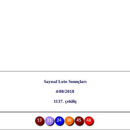
Sayısal Loto Sonuçları
4/08/2018
1137. çekiliş
13
21
24
30
45
46