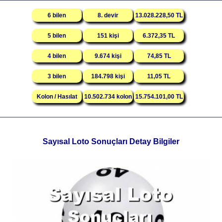
6 bilen
8. devir
13.028.228,50 TL
5 bilen
151 kişi
6.372,35 TL
4 bilen
9.674 kişi
74,85 TL
3 bilen
184.798 kişi
11,05 TL
Kolon / Hasılat
10.502.734 kolon
15.754.101,00 TL
Sayısal Loto Sonuçları Detay Bilgiler