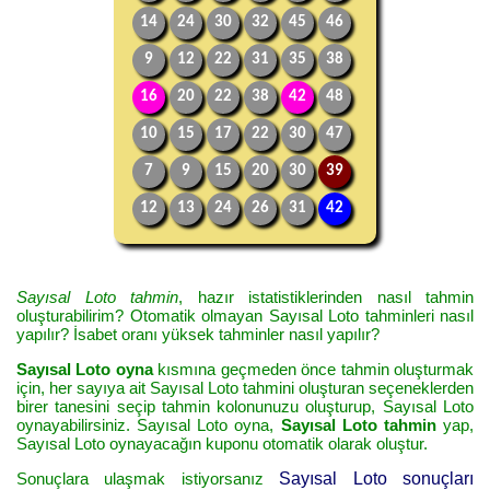
14
24
30
32
45
46
9
12
22
31
35
38
16
20
22
38
42
48
10
15
17
22
30
47
7
9
15
20
30
39
12
13
24
26
31
42
Sayısal Loto tahmin
, hazır istatistiklerinden nasıl tahmin
oluşturabilirim? Otomatik olmayan Sayısal Loto tahminleri nasıl
yapılır? İsabet oranı yüksek tahminler nasıl yapılır?
Sayısal Loto oyna
kısmına geçmeden önce tahmin oluşturmak
için, her sayıya ait Sayısal Loto tahmini oluşturan seçeneklerden
birer tanesini seçip tahmin kolonunuzu oluşturup, Sayısal Loto
oynayabilirsiniz. Sayısal Loto oyna,
Sayısal Loto tahmin
yap,
Sayısal Loto oynayacağın kuponu otomatik olarak oluştur.
Sonuçlara ulaşmak istiyorsanız
Sayısal Loto sonuçları