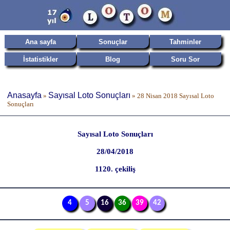
Ana sayfa
Sonuçlar
Tahminler
İstatistikler
Blog
Soru Sor
Anasayfa
Sayısal Loto Sonuçları
»
»
28 Nisan 2018 Sayısal Loto
Sonuçları
Sayısal Loto Sonuçları
28/04/2018
1120. çekiliş
4
5
16
36
39
42