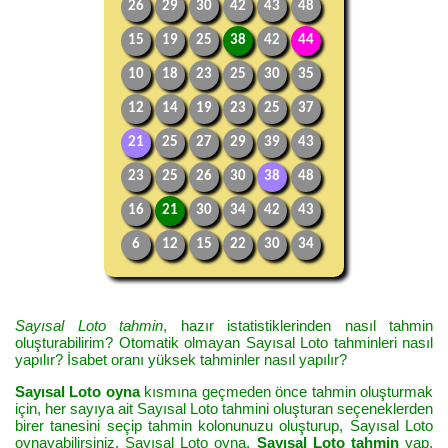
26
29
30
42
43
48
15
19
25
38
42
44
10
18
23
25
30
35
12
14
19
23
25
37
21
25
27
29
39
43
23
25
26
30
38
48
16
21
30
34
42
43
6
12
15
22
30
34
Sayısal Loto tahmin
, hazır istatistiklerinden nasıl tahmin
oluşturabilirim? Otomatik olmayan Sayısal Loto tahminleri nasıl
yapılır? İsabet oranı yüksek tahminler nasıl yapılır?
Sayısal Loto oyna
kısmına geçmeden önce tahmin oluşturmak
için, her sayıya ait Sayısal Loto tahmini oluşturan seçeneklerden
birer tanesini seçip tahmin kolonunuzu oluşturup, Sayısal Loto
oynayabilirsiniz. Sayısal Loto oyna,
Sayısal Loto tahmin
yap,