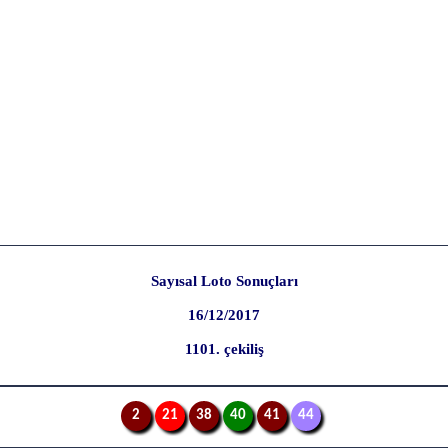
Sayısal Loto Sonuçları
16/12/2017
1101. çekiliş
2
21
38
40
41
44