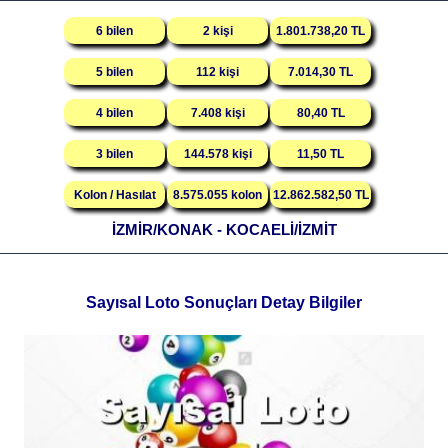
6 bilen
2 kişi
1.801.738,20 TL
5 bilen
112 kişi
7.014,30 TL
4 bilen
7.408 kişi
80,40 TL
3 bilen
144.578 kişi
11,50 TL
Kolon / Hasılat
8.575.055 kolon
12.862.582,50 TL
İZMİR/KONAK - KOCAELİ/İZMİT
Sayısal Loto Sonuçları Detay Bilgiler