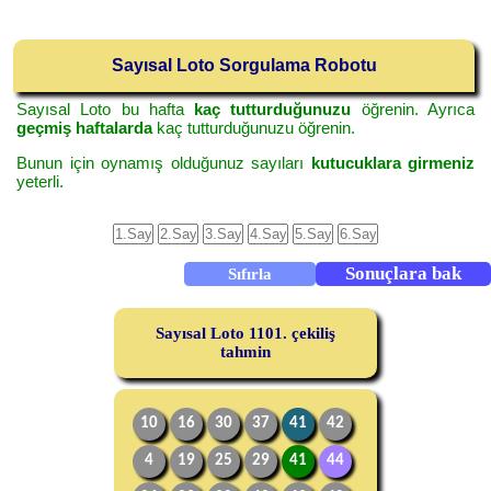
Sayısal Loto Sorgulama Robotu
Sayısal Loto bu hafta
kaç tutturduğunuzu
öğrenin. Ayrıca
geçmiş haftalarda
kaç tutturduğunuzu öğrenin.
Bunun için oynamış olduğunuz sayıları
kutucuklara girmeniz
yeterli.
Sayısal Loto 1101. çekiliş
tahmin
10
16
30
37
41
42
4
19
25
29
41
44