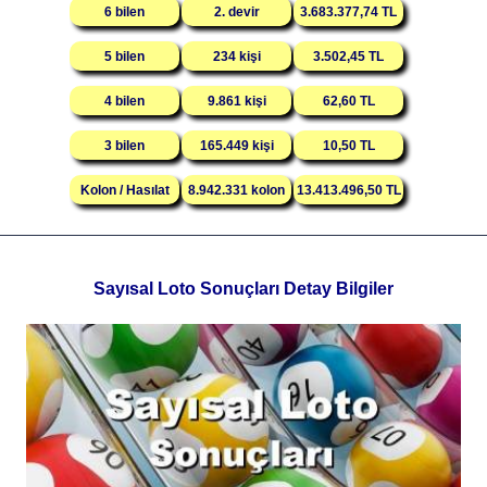
6 bilen
2. devir
3.683.377,74 TL
5 bilen
234 kişi
3.502,45 TL
4 bilen
9.861 kişi
62,60 TL
3 bilen
165.449 kişi
10,50 TL
Kolon / Hasılat
8.942.331 kolon
13.413.496,50 TL
Sayısal Loto Sonuçları Detay Bilgiler