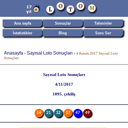
Ana sayfa
Sonuçlar
Tahminler
İstatistikler
Blog
Soru Sor
Anasayfa
Sayısal Loto Sonuçları
»
»
4 Kasım 2017 Sayısal Loto
Sonuçları
Sayısal Loto Sonuçları
4/11/2017
1095. çekiliş
14
21
32
37
47
49