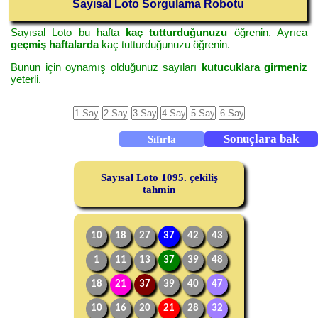
Sayısal Loto Sorgulama Robotu
Sayısal Loto bu hafta
kaç tutturduğunuzu
öğrenin. Ayrıca
geçmiş haftalarda
kaç tutturduğunuzu öğrenin.
Bunun için oynamış olduğunuz sayıları
kutucuklara girmeniz
yeterli.
Sayısal Loto 1095. çekiliş
tahmin
10
18
27
37
42
43
1
11
13
37
39
48
18
21
37
39
40
47
10
16
20
21
28
32