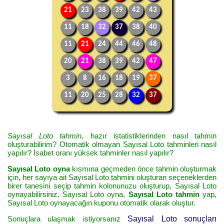
21
23
38
39
42
43
11
18
32
37
38
40
11
21
24
44
46
48
20
21
38
39
42
47
3
8
16
18
19
37
11
20
25
28
32
37
Sayısal Loto tahmin
, hazır istatistiklerinden nasıl tahmin
oluşturabilirim? Otomatik olmayan Sayısal Loto tahminleri nasıl
yapılır? İsabet oranı yüksek tahminler nasıl yapılır?
Sayısal Loto oyna
kısmına geçmeden önce tahmin oluşturmak
için, her sayıya ait Sayısal Loto tahmini oluşturan seçeneklerden
birer tanesini seçip tahmin kolonunuzu oluşturup, Sayısal Loto
oynayabilirsiniz. Sayısal Loto oyna,
Sayısal Loto tahmin
yap,
Sayısal Loto oynayacağın kuponu otomatik olarak oluştur.
Sonuçlara ulaşmak istiyorsanız
Sayısal Loto sonuçları