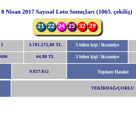
8 Nisan 2017 Sayısal Loto Sonuçları (1065. çekiliş)
21
22
24
25
32
39
1
3.701.272,80 TL
5 bilen kişi / ikramiye
.686
64,80 TL
3 bilen kişi / ikramiye
9.027.612
Toplam Hasılat
TEKİRDAĞ/ÇORLU