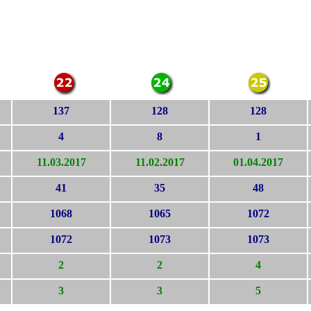
137
128
128
4
8
1
11.03.2017
11.02.2017
01.04.2017
41
35
48
1068
1065
1072
1072
1073
1073
2
2
4
3
3
5