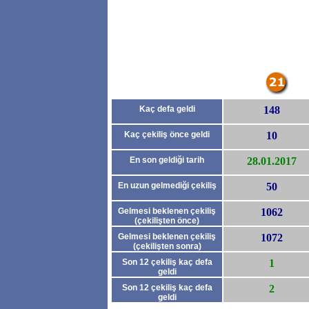
Kaç defa geldi
148
Kaç çekiliş önce geldi
10
En son geldiği tarih
28.01.2017
En uzun gelmediği çekiliş
50
Gelmesi beklenen çekiliş
1062
(çekilişten önce)
Gelmesi beklenen çekiliş
1072
(çekilişten sonra)
Son 12 çekiliş kaç defa
1
geldi
(çekilişten önce)
Son 12 çekiliş kaç defa
2
geldi
(çekilişten sonra)