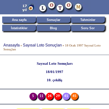
Ana sayfa
Sonuçlar
Tahminler
İstatistikler
Blog
Soru Sor
Anasayfa
Sayısal Loto Sonuçları
»
»
18 Ocak 1997 Sayısal Loto
Sonuçları
Sayısal Loto Sonuçları
18/01/1997
10. çekiliş
5
11
24
29
41
45