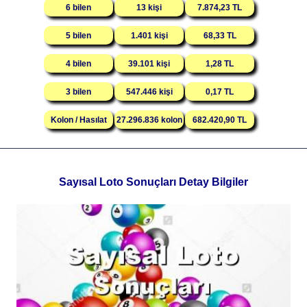
6 bilen
13 kişi
7.874,23 TL
5 bilen
1.401 kişi
68,33 TL
4 bilen
39.101 kişi
1,28 TL
3 bilen
547.446 kişi
0,17 TL
Kolon / Hasılat
27.296.836 kolon
682.420,90 TL
Sayısal Loto Sonuçları Detay Bilgiler