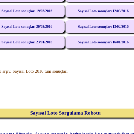
Sayısal Loto sonuçları 19/03/2016
Sayısal Loto sonuçları 12/03/2016
Sayısal Loto sonuçları 20/02/2016
Sayısal Loto sonuçları 13/02/2016
Sayısal Loto sonuçları 23/01/2016
Sayısal Loto sonuçları 16/01/2016
o arşiv, Sayısal Loto 2016 tüm sonuçları
Sayısal Loto Sorgulama Robotu