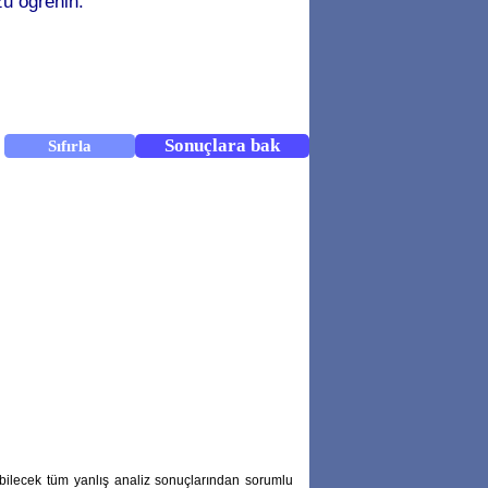
u öğrenin.
abilecek tüm yanlış analiz sonuçlarından sorumlu