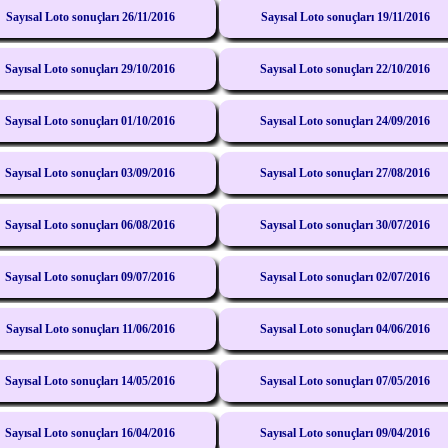
Sayısal Loto sonuçları 26/11/2016
Sayısal Loto sonuçları 19/11/2016
Sayısal Loto sonuçları 29/10/2016
Sayısal Loto sonuçları 22/10/2016
Sayısal Loto sonuçları 01/10/2016
Sayısal Loto sonuçları 24/09/2016
Sayısal Loto sonuçları 03/09/2016
Sayısal Loto sonuçları 27/08/2016
Sayısal Loto sonuçları 06/08/2016
Sayısal Loto sonuçları 30/07/2016
Sayısal Loto sonuçları 09/07/2016
Sayısal Loto sonuçları 02/07/2016
Sayısal Loto sonuçları 11/06/2016
Sayısal Loto sonuçları 04/06/2016
Sayısal Loto sonuçları 14/05/2016
Sayısal Loto sonuçları 07/05/2016
Sayısal Loto sonuçları 16/04/2016
Sayısal Loto sonuçları 09/04/2016