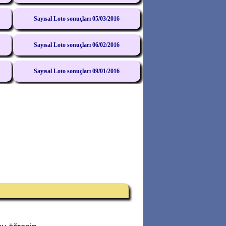
Sayısal Loto sonuçları 05/03/2016
Sayısal Loto sonuçları 06/02/2016
Sayısal Loto sonuçları 09/01/2016